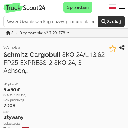
Sprzedam
Szukaj
/ ... / ID ogłoszenia: A217-29-778
Walizka
Schmitz Cargobull
SKO 24/L-13.62
FP25 EXPRESS-2 SKO 24, 3
Achsen,...
SK plus VAT
5 450 €
(6 594 € brutto)
Rok produkcji
2009
stan
używany
Lokalizacja