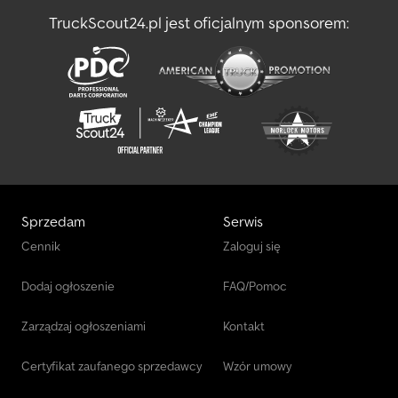
TruckScout24.pl jest oficjalnym sponsorem:
Sprzedam
Serwis
Cennik
Zaloguj się
Dodaj ogłoszenie
FAQ/Pomoc
Zarządzaj ogłoszeniami
Kontakt
Certyfikat zaufanego sprzedawcy
Wzór umowy