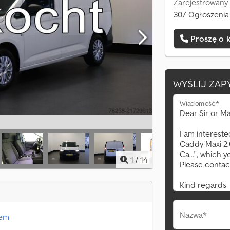
Zarejestrowany 
307 Ogłoszenia 
Proszę o 
WYŚLIJ ZAP
Wiadomość*
1
/
14
Nazwa*
hem