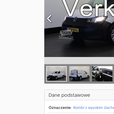
Dane podstawowe
Oznaczenie:
Kombi z wysokim dac