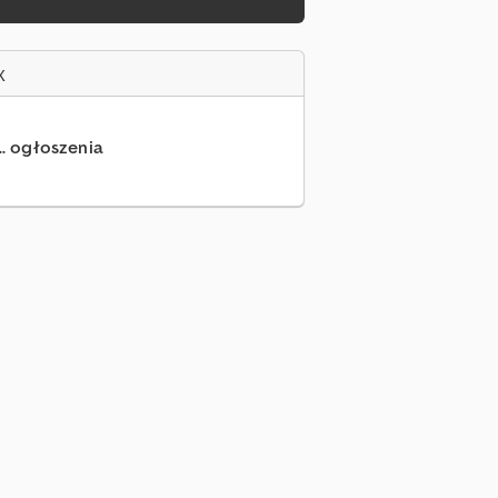
x
.. ogłoszenia