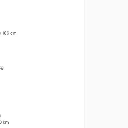
 x 186 cm
kg
m
00 km