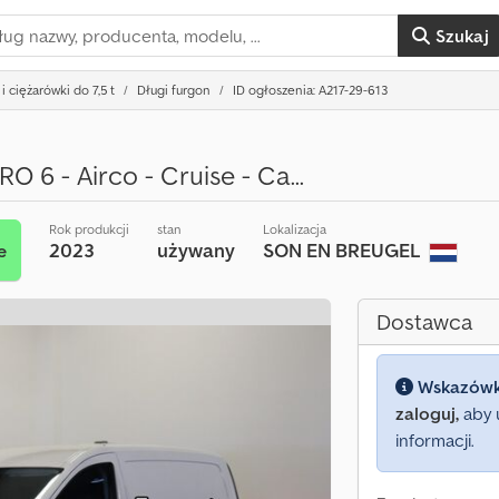
Szukaj
i ciężarówki do 7,5 t
Długi furgon
ID ogłoszenia: A217-29-613
 6 - Airco - Cruise - Ca...
Rok produkcji
stan
Lokalizacja
2023
używany
SON EN BREUGEL
e
Dostawca
Wskazów
zaloguj,
aby 
informacji.