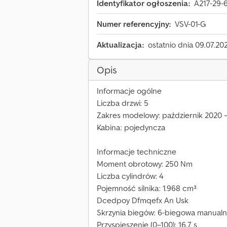
Identyfikator ogłoszenia:
A217-29-
Numer referencyjny:
VSV-01-G
Aktualizacja:
ostatnio dnia 09.07.20
Opis
Informacje ogólne
Liczba drzwi: 5
Zakres modelowy: październik 2020 
Kabina: pojedyncza
Informacje techniczne
Moment obrotowy: 250 Nm
Liczba cylindrów: 4
Pojemność silnika: 1.968 cm³
Dcedpoy Dfmqefx An Usk
Skrzynia biegów: 6-biegowa manual
Przyspieszenie (0–100): 16,7 s