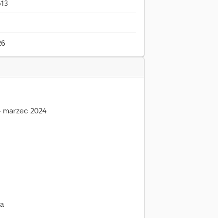
613
26
– marzec 2024
na