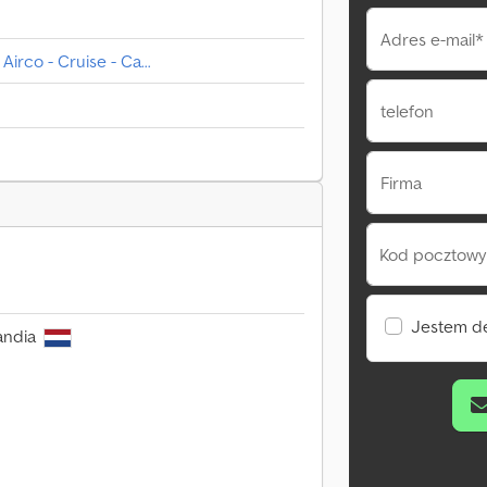
Adres e-mail*
irco - Cruise - Ca...
telefon
Firma
Kod pocztowy 
Jestem d
andia