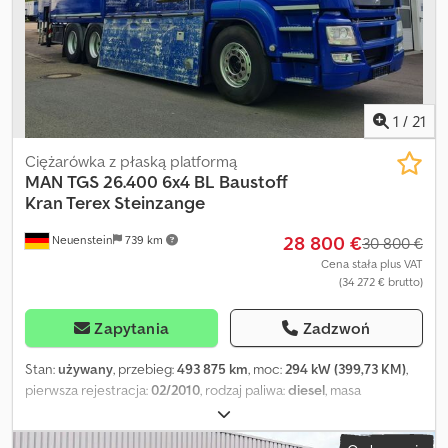
1
/
21
Ciężarówka z płaską platformą
MAN
TGS 26.400 6x4 BL Baustoff
Kran Terex Steinzange
28 800 €
Neuenstein
739 km
30 800 €
Cena stała plus VAT
(34 272 € brutto)
Zapytania
Zadzwoń
Stan:
używany
, przebieg:
493 875 km
, moc:
294 kW (399,73 KM)
,
pierwsza rejestracja:
02/2010
, rodzaj paliwa:
diesel
, masa
całkowita:
26 000 kg
, konfiguracja osi:
3 osie
, kolor:
niebieski
, typ
przekładni:
automatyczny
, klasa emisji:
Euro 5
, objętość