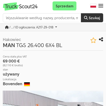
Sprzedam
Szukaj
/ ... / ID ogłoszenia: A217-29-018
Hakowiec
MAN
TGS 26.400 6X4 BL
Cena stała plus VAT
69 000 €
(82 110 € brutto)
stan
używany
Lokalizacja
Bovenden