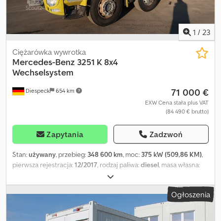
1
/
23
Ciężarówka wywrotka
Mercedes-Benz
3251 K 8x4
Wechselsystem
71 000 €
Diespeck
654 km
EXW Cena stała plus VAT
(84 490 € brutto)
Zapytania
Zadzwoń
Stan:
używany
, przebieg:
348 600 km
, moc:
375 kW (509,86 KM)
,
pierwsza rejestracja:
12/2017
, rodzaj paliwa:
diesel
, masa własna:
14 500 kg
, masa całkowita:
32 000 kg
, rozmiar opony:
315/80
R22,5
, konfiguracja osi:
8x4
, hamulce:
retarder
, kolor:
żółty
, typ
Ogłoszenia
przekładni:
automatyczny
, zawieszenie:
stal-powietrze
,
Wyposażenie:
ABS, blokada mechanizmu różnicowego,
dodatkowe reflektory, kontrola trakcji, niski poziom hałasu,