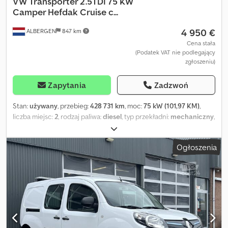
VW
Transporter 2.5TDI 75 KW
Camper Hefdak Cruise c...
4 950 €
ALBERGEN
847 km
Cena stała
(Podatek VAT nie podlegający
zgłoszeniu)
Zapytania
Zadzwoń
Stan:
używany
, przebieg:
428 731 km
, moc:
75 kW (101,97 KM)
,
liczba miejsc:
2
, rodzaj paliwa:
diesel
, typ przekładni:
mechaniczny
,
kolor:
czarny
, pierwsza rejestracja:
05/1999
, klasa emisji:
euro2
,
liczba poprzednich właścicieli:
1
, Rok budowy:
1999
, Wyposażenie:
Ogłoszenia
centralny zamek, pełna historia serwisowa, tempomat,
wspomaganie układu kierowniczego, zaczep do przyczepy,
światła przeciwmgielne
, = Dodatkowe opcje i akcesoria = -
Gniazdo 12 V - Elektryczne szyby - Centralny zamek sterowany
zdalnie - Światła przeciwmgielne - Radio - Radio obsługujące MP3
= Dodatkowe informacje = Informacje ogólne Liczba drzwi: 4 Rok
produkcji: 2026 Informacje techniczne Liczba cylindrów: 5
Pojemność silnika: 2461 cm³ Skrzynia biegów: 5 biegów, manualna