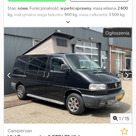
Stan:
nowe
, Funkcjonalność:
w pełni sprawny
, masa własna:
2 600
kg
, maksymalna waga ładunku:
900 kg
, masa całkowita:
3 500 kg
,
konfiguracja osi:
2 osie
, zawieszenie:
inny
, kolor:
srebrny
,
Przyczepa samochodowa z zamkami Twist Lock do kontenera 20
Ogłoszenia
ft. Oświetlenie LED, koła 155 R12C 5x112, oś podwójna,
dopuszczalna masa całkowita 3500 kg, masa własna ok. 650-700
kg, ocynk ogniowy, 4 szt. podpór korbowych, uchwyt tablicy
rejestracyjnej. W zestawie dokumenty do rejestracji, możliwa
homologacja na 100 km/h! Płyta drewniana za dopłatą! Nowy
kontener biurowy 20 ft. (Containex), kolor zewnętrzny: RAL-9010
czysta biel, kieszenie na wózek widłowy, izolacja ścian z wełny
mineralnej 60 mm, izolacja dachu z wełny mineralnej 100 mm,
izolacja podłogi z wełny mineralnej 100 mm, wysokość
wewnętrzna kontenera 2540 mm, 1 szt. konwektora 2 kW, 2 szt.
lampy LED 43 W. Łączna masa przyczepy z kontenerem: 2600 kg
Pozostała ładowność: 900 kg! Csdpfx Ahei Ha Eyeyoha
1
/
15
Campervan