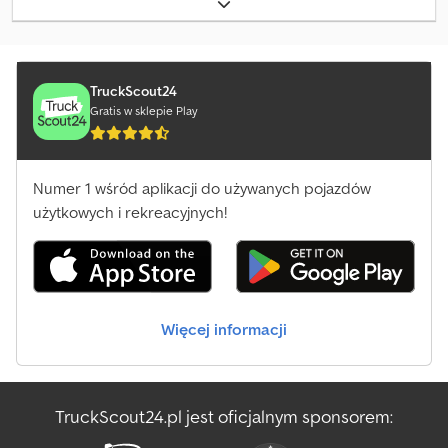
w silniku i tak dalej – należy wykonać kilka napraw, aby pojazd był
ponownie sprawny do jazdy. Cjdpfx Aeyd T H Rjhyoha
TruckScout24
Gratis w sklepie Play
Numer 1 wśród aplikacji do używanych pojazdów
użytkowych i rekreacyjnych!
Więcej informacji
TruckScout24.pl jest oficjalnym sponsorem: