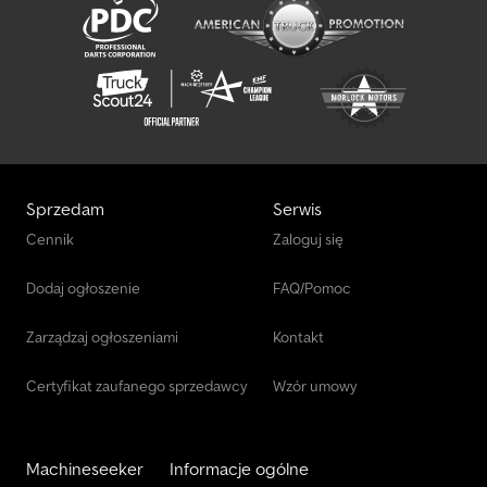
Sprzedam
Serwis
Cennik
Zaloguj się
Dodaj ogłoszenie
FAQ/Pomoc
Zarządzaj ogłoszeniami
Kontakt
Certyfikat zaufanego sprzedawcy
Wzór umowy
Machineseeker
Informacje ogólne