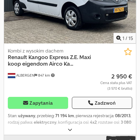
Masy Masa własna: 1671 kg Ładowność: 1009 kg Masa całkowita:
2680 kg Maksymalna masa przyczepy: 1820 kg (700 kg bez
hamulców) Cedpfoy Tk U Eex Ahyoha Wnętrze Kolor wnętrza:
czarny Stan Liczba kluczy: 2 (1 pilot) Bezpieczeństwo produktu
Producent: Dani Autobedrijven B.V. Ootmarsumseweg 110 7665SE
ALBERGEN, NL
1
/
15
Kombi z wysokim dachem
Renault
Kangoo Express Z.E. Maxi
koop eigendom Airco Ka...
2 950 €
ALBERGEN
847 km
Cena stała plus VAT
(3 570 € brutto)
Zapytania
Zadzwoń
Stan:
używany
, przebieg:
71 194 km
, pierwsza rejestracja:
08/2013
,
rodzaj paliwa:
elektryczny
, konfiguracja osi:
4x2
, rozstaw osi:
3 080
mm
, paliwo:
elektryczność
, kolor:
biały
, typ przekładni:
automatyczny
, liczba biegów:
2
, liczba miejsc:
2
, całkowita