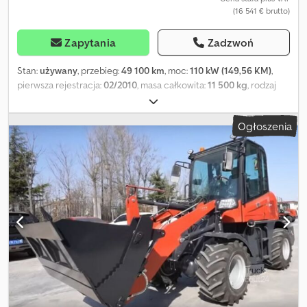
(16 541 € brutto)
Zapytania
Zadzwoń
Stan:
używany
, przebieg:
49 100 km
, moc:
110 kW (149,56 KM)
,
pierwsza rejestracja:
02/2010
, masa całkowita:
11 500 kg
, rodzaj
paliwa:
diesel
, kolor:
biały
, konfiguracja osi:
2 osie
, typ przekładni:
automatyczny
, Zamiatarka Schmdt Cleango 400 Cedjtvtzcopfx
Ogłoszenia
Ahysha