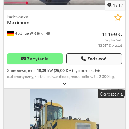
1
/
12
ładowarka
Maximum
11 199 €
Göttingen
638 km
SK plus VAT
(13 327 € brutto)
Zapytania
Zadzwoń
Stan:
nowe
, moc:
18,39 kW (25,00 KM)
, typ przekładni:
automatyczny
, rodzaj paliwa:
diesel
, masa całkowita:
2 300 kg
,
udźwig:
800 kg/m
, Rok budowy:
2026
, Wyposażenie:
kabina,
napęd na wszystkie koła, łyżka standardowa
, 5% dodatkowego
Ogłoszenia
rabatu na zamówienia składane online: schuetze-handel Numer
katalogowy: 0320092 Ładowarka uniwersalna 0,8T, 25 KM, silnik
Diesla / Euro 5! Certyfikat CE Wymiary: 460x160x252 cm Napęd na
wszystkie koła Łyżka Hak holowniczy i szybkozłącze, automatyczny
przekładnik momentu obrotowego Kabina zamykana, ogrzewanie,
radio, kamera cofania, pasy bezpieczeństwa, gaśnica 12 V 4