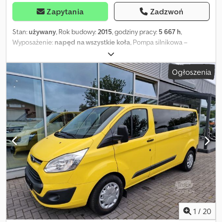
Zapytania
Zadzwoń
Stan:
używany
, Rok budowy:
2015
, godziny pracy:
5 667 h
,
Wyposażenie:
napęd na wszystkie koła
, Pompa silnikowa –
wszystko w porządku! Cedpev A Sbtjfx Ahyeha Wszelkie
informacje bez gwarancji! Lokalizacja: 5662 Hauserdorf, Bacherstr.
Ogłoszenia
1
1
/
20