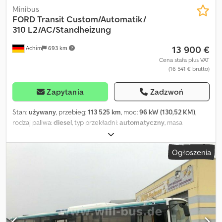
Minibus
FORD
Transit Custom/Automatik/
310 L2/AC/Standheizung
13 900 €
Achim
693 km
Cena stała plus VAT
(16 541 € brutto)
Zapytania
Zadzwoń
Stan:
używany
, przebieg:
113 525 km
, moc:
96 kW (130,52 KM)
,
rodzaj paliwa:
diesel
, typ przekładni:
automatyczny
, masa
całkowita:
3 140 kg
, pierwsza rejestracja:
04/2017
, następna
inspekcja (TÜV):
07/2024
, klasa emisji:
Euro 6
, kolor:
żółty
, liczba
Ogłoszenia
miejsc:
6
, Rok budowy:
2017
, Wyposażenie:
ABS, centralny zamek,
elektroniczny program stabilizacji (ESP), filtr sadzy,
klimatyzacja, ogrzewanie postojowe
, Pojazd niemiecki Ford
Transit Custom Trend 6 miejsc, możliwość rozbudowy do 9 miejsc
Klimatyzacja Ogrzewanie postojowe z pilotem Czujniki
parkowania (PDC) przód Czujniki parkowania (PDC) tył Pojazd
został przemalowany z koloru niebieskiego na żółty Wyposażenie