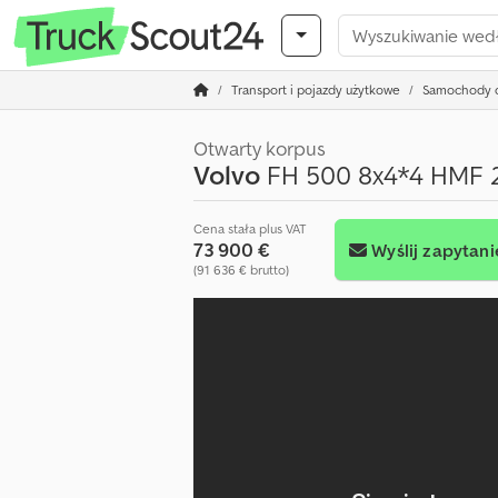
Transport i pojazdy użytkowe
Samochody c
Otwarty korpus
Volvo
FH 500 8x4*4 HMF 
Cena stała plus VAT
73 900 €
Wyślij zapytani
(91 636 € brutto)