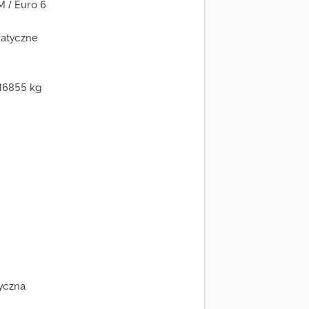
M / Euro 6
matyczne
 16855 kg
yczna