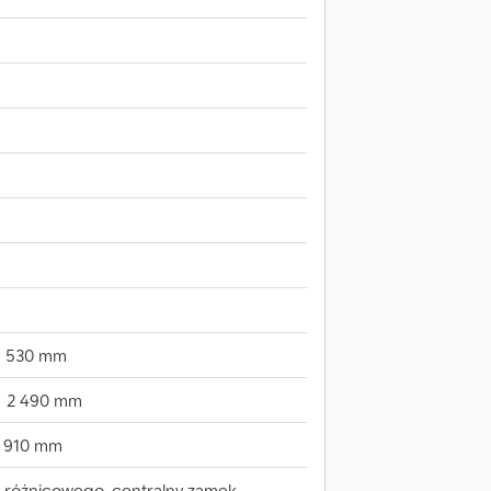
6 530 mm
2 490 mm
910 mm
różnicowego, centralny zamek,