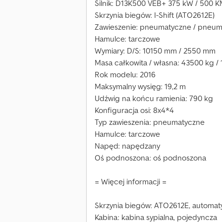
Silnik: D13K500 VEB+ 375 kW / 500 K
Skrzynia biegów: I-Shift (ATO2612E)
Zawieszenie: pneumatyczne / pneu
Hamulce: tarczowe
Wymiary: D/S: 10150 mm / 2550 mm
Masa całkowita / własna: 43500 kg /
Rok modelu: 2016
Maksymalny wysięg: 19,2 m
Udźwig na końcu ramienia: 790 kg
Konfiguracja osi: 8x4*4
Typ zawieszenia: pneumatyczne
Hamulce: tarczowe
Napęd: napędzany
Oś podnoszona: oś podnoszona
= Więcej informacji =
Skrzynia biegów: ATO2612E, automat
Kabina: kabina sypialna, pojedyncza