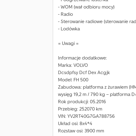
- WOM (wał odbioru mocy)
- Radio
- Sterowanie radiowe (sterowanie rad
- Lodówka
= Uwagi =
Informacje dodatkowe:
Marka: VOLVO
Dcsdpfsy Dcf Dex Acgjk
Model: FH 500
Zabudowa: platforma z żurawiem (H
wysięg 19,2 m / 790 kg – platform
Rok produkcji: 05.2016
Przebieg: 252070 km
VIN: YV2RT40G7GA788756
Układ osi: 8x4*4
Rozstaw osi: 3900 mm