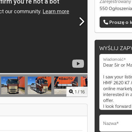
Zarejestrowany
550 Ogłoszenia
Proszę o 
WYŚLIJ ZAP
Wiadomość*
1
/
16
Nazwa*