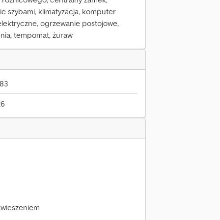
ie szybami, klimatyzacja, komputer
elektryczne, ogrzewanie postojowe,
nia, tempomat, żuraw
383
26
awieszeniem