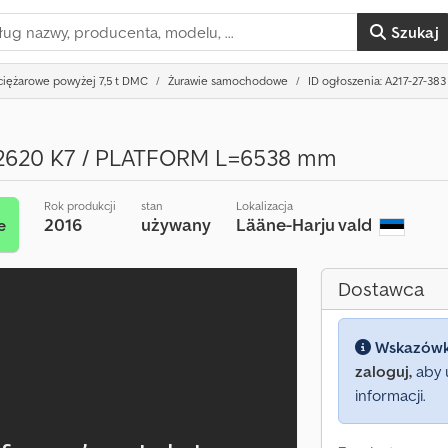
Szukaj
iężarowe powyżej 7,5 t DMC
Żurawie samochodowe
ID ogłoszenia: A217-27-383
2620 K7 / PLATFORM L=6538 mm
Rok produkcji
stan
Lokalizacja
2016
używany
Lääne-Harju vald
e
Dostawca
Wskazów
zaloguj,
aby 
informacji.