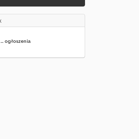
x
... ogłoszenia