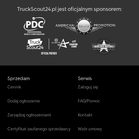
TruckScout24.pl jest oficjalnym sponsorem:
Sprzedam
Serwis
Cennik
Zaloguj się
Dodaj ogłoszenie
FAQ/Pomoc
Zarządzaj ogłoszeniami
Kontakt
Certyfikat zaufanego sprzedawcy
Wzór umowy