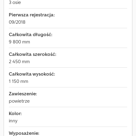
3 osie
Pierwsza rejestracja:
09/2018
Całkowita długość:
9 800 mm
Całkowita szerokość:
2 450 mm
Całkowita wysokość:
1 150 mm
Zawieszenie:
powietrze
Kolor:
inny
Wyposażenie: