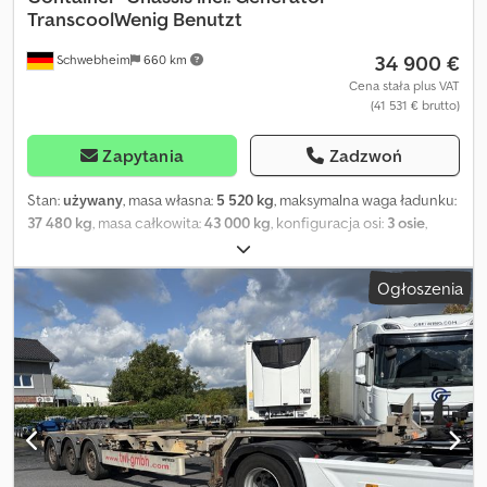
TranscoolWenig Benutzt
34 900 €
Schwebheim
660 km
Cena stała plus VAT
(41 531 € brutto)
Zapytania
Zadzwoń
Stan:
używany
, masa własna:
5 520 kg
, maksymalna waga ładunku:
37 480 kg
, masa całkowita:
43 000 kg
, konfiguracja osi:
3 osie
,
pierwsza rejestracja:
12/2024
, następna inspekcja (TÜV):
12/2026
,
zawieszenie:
powietrze
, rozmiar opony:
385/55 R22,5 160K
, kolor:
Ogłoszenia
inny
, typ przekładni:
inny
, rozmiar przedniej opony:
385/55 R22,5
160K
, rozmiar tylnej opony:
385/55 R22,5 160K
, kabin kierowcy:
inny
, klasa emisji:
brak
, Wyposażenie:
ABS, hamulec
pneumatyczny
, 1 x kontener 20-stopowy lub 2 x kontener 20-
stopowy lub 1 x kontener 40-stopowy, środkowy i tylny wysuw,
agregat prądotwórczy Transcool montowany pod podwoziem ST
16, moc generatora do 19,2 kW, silnik Kubota Diesel 1703 BG,
zbiornik paliwa 160 litrów, -- zastrzegamy sobie prawo do błędów
drukarskich, pomyłek i zmian, zdjęcia poglądowe --, więcej