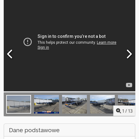
1
/
13
Dane podstawowe