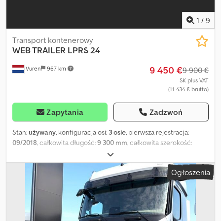
1
/
9
Transport kontenerowy
WEB TRAILER
LPRS 24
9 450 €
Vuren
967 km
9 900 €
SK plus VAT
(11 434 € brutto)
Zapytania
Zadzwoń
Stan:
używany
, konfiguracja osi:
3 osie
, pierwsza rejestracja:
09/2018
, całkowita długość:
9 300 mm
, całkowita szerokość:
2 500 mm
, całkowita wysokość:
1 350 mm
, zawieszenie:
powietrze
, rozmiar opony:
385/55R22,5
, kolor:
inny
, Rok budowy:
Ogłoszenia
2018
, Wyposażenie:
ABS
, = Dodatkowe opcje i wyposażenie = -
EBS = Uwagi = Liczba osi: 3, masa własna: 4100 kg, masa całkowita:
43000 kg, typ podwozia: pełne podwozie, materiał podwozia: stal,
rozmiar sworznia siodłowego: 2 cale, typ zawieszenia:
pneumatyczne, ABS, EBS, rok produkcji nadwozia: 2018, typ osi: