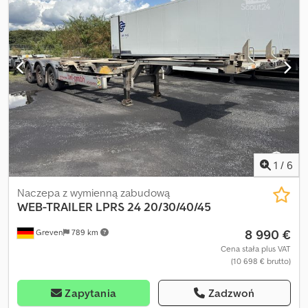
1
/
6
Naczepa z wymienną zabudową
WEB-TRAILER
LPRS 24 20/30/40/45
8 990 €
Greven
789 km
Cena stała plus VAT
(10 698 € brutto)
Zapytania
Zadzwoń