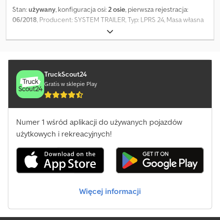
Stan:
używany
, konfiguracja osi:
2 osie
, pierwsza rejestracja:
06/2018
, Producent: SYSTEM TRAILER, Typ: LPRS 24, Masa własna
(kg): 5.340 kg, Dopuszczalna masa całkowita (kg): 43.000 kg, Oś
podnoszona, Wysuw z tyłu Dkjdpfxexbmn Io Ab Ssr
TruckScout24
Gratis w sklepie Play
Numer 1 wśród aplikacji do używanych pojazdów
użytkowych i rekreacyjnych!
Więcej informacji