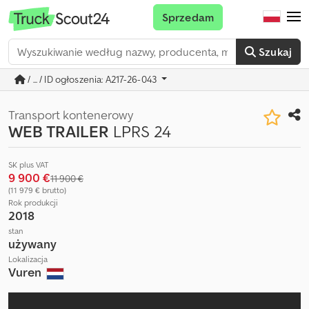
Sprzedam
Szukaj
/ ... / ID ogłoszenia: A217-26-043
Transport kontenerowy
WEB TRAILER
LPRS 24
SK plus VAT
9 900 €
11 900 €
(11 979 € brutto)
Rok produkcji
2018
stan
używany
Lokalizacja
Vuren