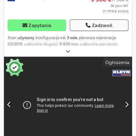
SK plus VAT
(11 979 € brutto)
Zapytania
Zadzwoń
Stan:
używany
, konfiguracja osi:
3 osie
, pierwsza rejestracja:
02/2018
, całkowita długość:
9 800 mm
, całkowita szerokość:
2 450 mm
, całkowita wysokość:
1 150 mm
, zawieszenie:
powietrze
,
rozmiar opony:
385/55R22,5
, kolor:
inny
, Rok budowy:
2018
,
Ogłoszenia
Wyposażenie:
ABS
, = Dalsze opcje i wyposażenie = - EBS = Uwagi
= Liczba osi: 3, masa własna: 5560 kg, masa całkowita: 43000 kg,
rodzaj podwozia: kompletne podwozie, materiał ramy: stal, rozmiar
sworznia królewskiego: 2 cale, typ zawieszenia: zawieszenie
pneumatyczne, ABS, EBS, rok zabudowy: 2018, konfiguracja
kontenerów: 2x20 + 1x30 + 1x40 + 1x45 high cube, rozciągane
podwozie: środek / tył, typ osi: SAF = Dodatkowe informacje =
Informacje ogólne Kabina: dzienna Numer rejestracyjny: KLEYN1
Układ napędowy Rodzaj paliwa: diesel Skrzynia biegów Skrzynia
biegów: manualna Konfiguracja osi Rozmiar opon: 385/55R22,5
Hamulce: hamulce tarczowe Zawieszenie: pneumatyczne
Dkodpfxeyylkze Ab Sjr Oś 1: oś podnoszona; bieżnik lewy: 5 mm;