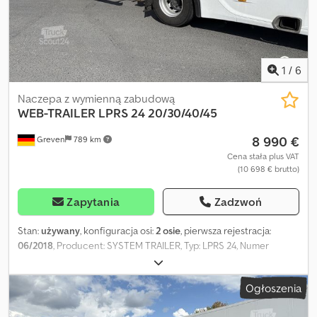
informacji pod adresem: !, Więcej szczegółów: ! Dksdpfx Abjzqftus
Sjr
1
/
6
Naczepa z wymienną zabudową
WEB-TRAILER
LPRS 24 20/30/40/45
8 990 €
Greven
789 km
Cena stała plus VAT
(10 698 € brutto)
Zapytania
Zadzwoń
Stan:
używany
, konfiguracja osi:
2 osie
, pierwsza rejestracja:
06/2018
, Producent: SYSTEM TRAILER, Typ: LPRS 24, Numer
rejestracyjny: ESW-TA 170, Pierwsza rejestracja: 13.06.2018, Masa
własna (kg): 5.340 kg, Dopuszczalna masa całkowita (kg): 43.000 kg,
Ogłoszenia
Nr identyfikacyjny pojazdu: WSJPRS327JTG80248 Wyposażenie:
oś podnoszona, wysuw tylny Dksdpfx Aboxark Se Ser