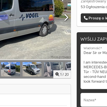
Zarejestrowany
53 Ogłoszenia o
Proszę o 
WYŚLIJ ZAP
Wiadomość*
1
/
20
Nazwa*