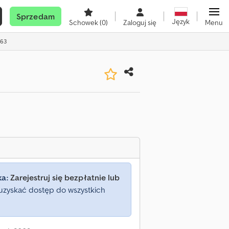
Sprzedam
Język
Schowek
(0)
Zaloguj się
Menu
863
ka:
Zarejestruj się bezpłatnie lub
uzyskać dostęp do wszystkich