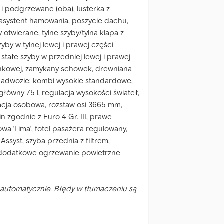
i podgrzewane (oba), lusterka z
asystent hamowania, poszycie dachu,
 otwierane, tylne szyby/tylna klapa z
yby w tylnej lewej i prawej części
stałe szyby w przedniej lewej i prawej
unkowej, zamykany schowek, drewniana
nadwozie: kombi wysokie standardowe,
 główny 75 l, regulacja wysokości świateł,
ogacja osobowa, rozstaw osi 3665 mm,
in zgodnie z Euro 4 Gr. III, prawe
wa 'Lima', fotel pasażera regulowany,
ssyst, szyba przednia z filtrem,
, dodatkowe ogrzewanie powietrzne
automatycznie. Błędy w tłumaczeniu są