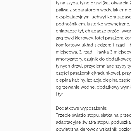
tylna szyba, tylne drzwi (kąt otwarcia
paliwa z separatorem wody, lakier me
eksploatacyjnym, uchwyt koła zapa
podnośnikiem, lusterko wewnętrzne,
chlapacze tył, chlapacze przód, wy
zagłówki kierowcy, fotel pasażera ko
komfortowy, układ siedzeń: 1. rząd – 
miejscowa, 3. rząd – ławka 3-miejsco
amortyzatory, czujnik do dodatkowe
tylnych drzwi, przyciemniane szyby t
części pasażerskiej/ładunkowej, przy
cieplna kabiny, izolacja cieplna czę
ogrzewanie wodne, dodatkowy wymie
i tył
Dodatkowe wyposażenie:
Trzecie światło stopu, siatka na prz
adaptacyjne światła stopu, poduszk
powietrzna kierowcy, wskaźnik pozio