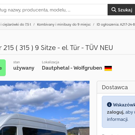
Szukaj
i ciężarówki do 7,5 t
Kombivany i minibusy do 9 miejsc
ID ogłoszenia: A217-24-
 215 ( 315 ) 9 Sitze - el. Tür - TÜV NEU
stan
Lokalizacja
używany
Dautphetal - Wolfgruben
e
Dostawca
Wskazów
zaloguj,
aby 
informacji.