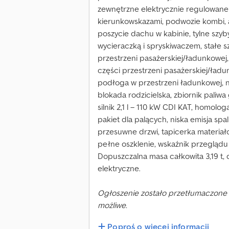
zewnętrzne elektrycznie regulowane 
kierunkowskazami, podwozie kombi, 
poszycie dachu w kabinie, tylne szyby
wycieraczką i spryskiwaczem, stałe sz
przestrzeni pasażerskiej/ładunkowej, 
części przestrzeni pasażerskiej/ład
podłoga w przestrzeni ładunkowej, 
blokada rodzicielska, zbiornik paliwa
silnik 2,1 l – 110 kW CDI KAT, homol
pakiet dla palących, niska emisja spal
przesuwne drzwi, tapicerka materiało
pełne oszklenie, wskaźnik przeglądu A
Dopuszczalna masa całkowita 3,19 t
elektryczne.
Ogłoszenie zostało przetłumaczone 
możliwe.
Poproś o więcej informacji