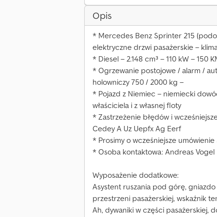
Opis
* Mercedes Benz Sprinter 215 (podob
elektryczne drzwi pasażerskie – klima
* Diesel – 2.148 cm³ – 110 kW – 150 K
* Ogrzewanie postojowe / alarm / au
holowniczy 750 / 2000 kg –
* Pojazd z Niemiec – niemiecki dowó
właściciela i z własnej floty
* Zastrzeżenie błędów i wcześniejsz
Cedey A Uz Uepfx Ag Eerf
* Prosimy o wcześniejsze umówienie s
* Osoba kontaktowa: Andreas Vogel
Wyposażenie dodatkowe:
Asystent ruszania pod górę, gniazdo
przestrzeni pasażerskiej, wskaźnik t
Ah, dywaniki w części pasażerskiej,