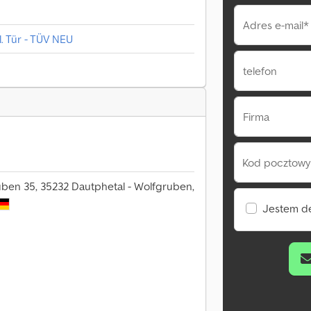
Adres e-mail*
el. Tür - TÜV NEU
telefon
Firma
Kod pocztowy 
uben 35, 35232 Dautphetal - Wolfgruben,
Jestem d