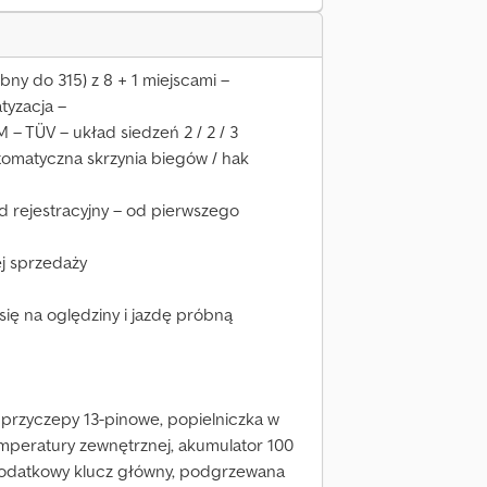
ny do 315) z 8 + 1 miejscami –
tyzacja –
M – TÜV – układ siedzeń 2 / 2 / 3
tomatyczna skrzynia biegów / hak
d rejestracyjny – od pierwszego
ej sprzedaży
ię na oględziny i jazdę próbną
 przyczepy 13-pinowe, popielniczka w
emperatury zewnętrznej, akumulator 100
 dodatkowy klucz główny, podgrzewana