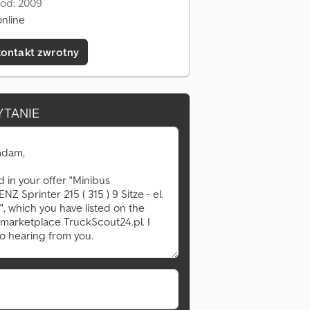
 od: 2009
nline
kontakt zwrotny
YTANIE