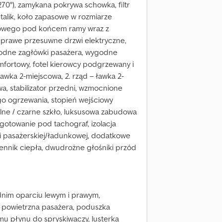
 270°), zamykana pokrywa schowka, filtr
talik, koło zapasowe w rozmiarze
sowego pod końcem ramy wraz z
 prawe przesuwne drzwi elektryczne,
godne zagłówki pasażera, wygodne
mfortowy, fotel kierowcy podgrzewany i
ławka 2-miejscowa, 2. rząd – ławka 2-
wa, stabilizator przedni, wzmocnione
go ogrzewania, stopień wejściowy
ylne / czarne szkło, luksusowa zabudowa
gotowanie pod tachograf, izolacja
ści pasażerskiej/ładunkowej, dodatkowe
nnik ciepła, dwudrożne głośniki przód
ednim oparciu lewym i prawym,
a powietrzna pasażera, poduszka
mu płynu do spryskiwaczy, lusterka