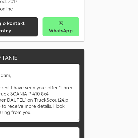
od: 2017
online
rotny
WhatsApp
YTANIE