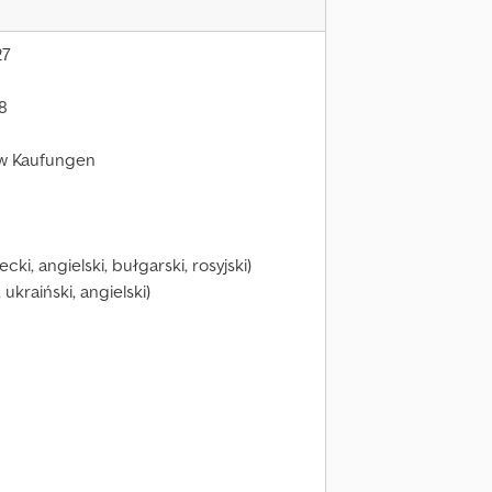
27
8
 w Kaufungen
, angielski, bułgarski, rosyjski)
 ukraiński, angielski)