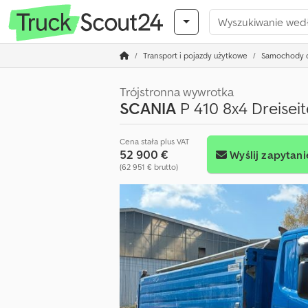
Transport i pojazdy użytkowe
Samochody c
Trójstronna wywrotka
SCANIA
P 410 8x4 Dreisei
Cena stała plus VAT
52 900 €
Wyślij zapytani
(62 951 € brutto)