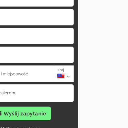
Kraj
i miejscowość
ealerem.
Wyślij zapytanie