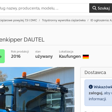
Szukaj
iężarowe powyżej 7,5 t DMC
Trzystronny wywrotka ciężarówka
ID ogłoszenia: A
tenkipper DAUTEL
Rok produkcji
stan
Lokalizacja
2016
używany
Kaufungen
e
Dostawca
Wskazów
zaloguj,
aby 
informacji.