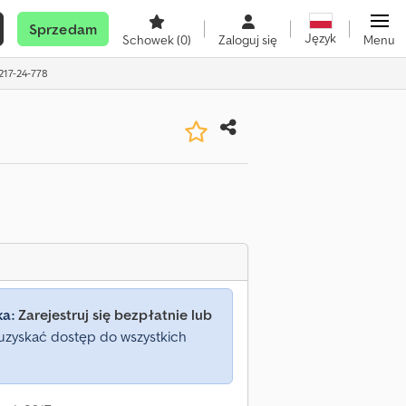
Sprzedam
Język
Schowek
(0)
Zaloguj się
Menu
217-24-778
ka:
Zarejestruj się bezpłatnie lub
uzyskać dostęp do wszystkich