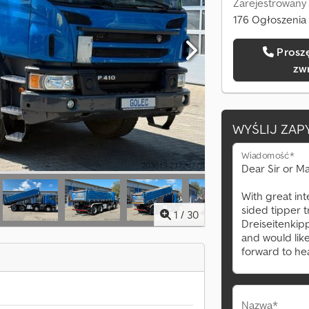
Zarejestrowany 
176 Ogłoszenia 
Proszę o kontakt
zw
WYŚLIJ ZAP
Wiadomość*
1
/
30
Nazwa*