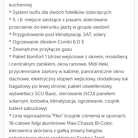
kuchennej
* System Isofix dla dwóch fotelików dziecięcych
* 5. i 6. miejsce siedzące z pasami, skierowane
przeciwnie do kierunku jazdy w grupie siedzeń
* Przygotowanie pod klimatyzację, SAT, solary
* Ogrzewanie dieslem Combi 6 D E
* Zewnętrzne przyłącze gazu
* Pakiet Komfort 1 (drzwi wejściowe z oknem, moskitierą
i centralnym zamkiem, okna ramowe, Midi Heki,
przyciemniane zasłony w kabinie, panoramiczne okno
dachowe, elektryczny stopień wejściowy, dodatkowy luk
bagażowy po lewej stronie, pakiet oświetleniowy,
wyświetlacz SCU Basic, sterowanie (SCU) panelem
solarnym, lodówka, klimatyzacja, ogrzewanie, czujnik
baterii zabudowy)
* Linia wyposażenia "Flex" (czujnik ciśnienia w oponach,
16-calowe felgi aluminiowe Maxi Chassis Bi-Color,
kierownica skórzana z gałką zmiany biegów,
wykończenie deski rozdzielczej Techno Trim)