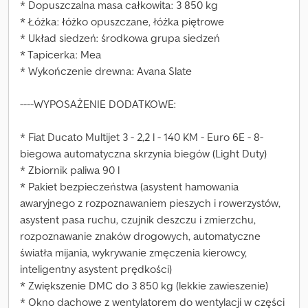
* Dopuszczalna masa całkowita: 3 850 kg
* Łóżka: łóżko opuszczane, łóżka piętrowe
* Układ siedzeń: środkowa grupa siedzeń
* Tapicerka: Mea
* Wykończenie drewna: Avana Slate
----WYPOSAŻENIE DODATKOWE:
* Fiat Ducato Multijet 3 - 2,2 l - 140 KM - Euro 6E - 8-
biegowa automatyczna skrzynia biegów (Light Duty)
* Zbiornik paliwa 90 l
* Pakiet bezpieczeństwa (asystent hamowania
awaryjnego z rozpoznawaniem pieszych i rowerzystów,
asystent pasa ruchu, czujnik deszczu i zmierzchu,
rozpoznawanie znaków drogowych, automatyczne
światła mijania, wykrywanie zmęczenia kierowcy,
inteligentny asystent prędkości)
* Zwiększenie DMC do 3 850 kg (lekkie zawieszenie)
* Okno dachowe z wentylatorem do wentylacji w części