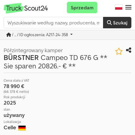
Sprzedam
Szukaj
/ ... / ID ogłoszenia: A217-24-358
Półzintegrowany kamper
BÜRSTNER
Campeo TD 676 G **
Sie sparen 20826.- € **
Cena stała z VAT
78 990 €
(66 378 € netto)
Rok produkcji
2025
stan
używany
Lokalizacja
Celle