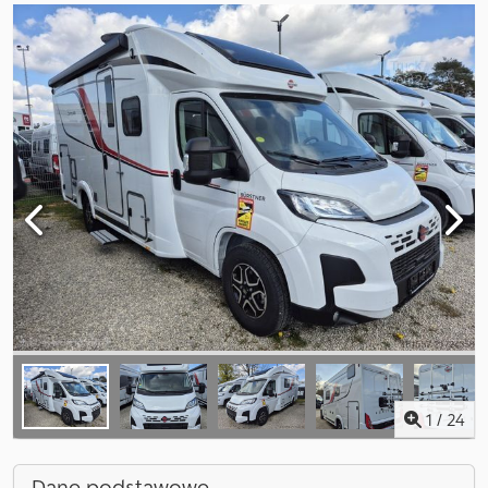
1
/
24
Dane podstawowe