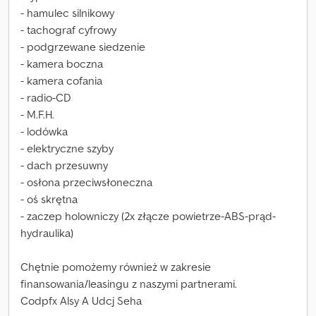
- hamulec silnikowy
- tachograf cyfrowy
- podgrzewane siedzenie
- kamera boczna
- kamera cofania
- radio-CD
- M.F.H.
- lodówka
- elektryczne szyby
- dach przesuwny
- osłona przeciwsłoneczna
- oś skrętna
- zaczep holowniczy (2x złącze powietrze-ABS-prąd-
hydraulika)
Chętnie pomożemy również w zakresie
finansowania/leasingu z naszymi partnerami.
Codpfx Alsy A Udcj Seha