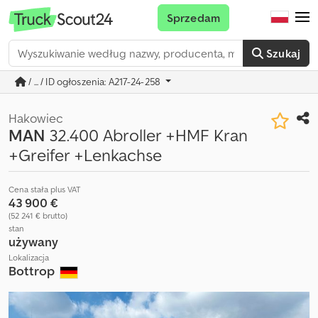
Sprzedam
Szukaj
/ ... / ID ogłoszenia: A217-24-258
Hakowiec
MAN
32.400 Abroller +HMF Kran
+Greifer +Lenkachse
Cena stała plus VAT
43 900 €
(52 241 € brutto)
stan
używany
Lokalizacja
Bottrop