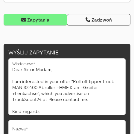
Zapytania
Zadzwoń
WYŚLIJ ZAPYTANIE
Wiadomość*
Nazwa*