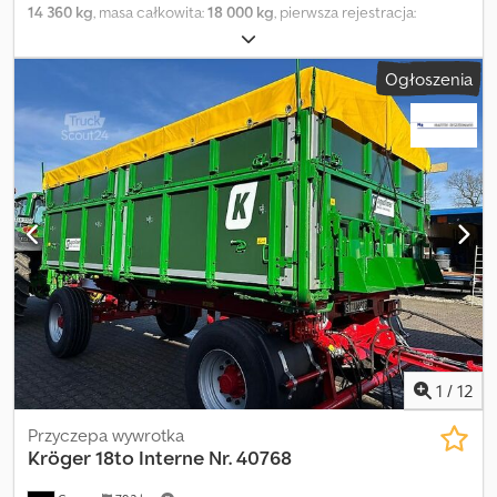
14 360 kg
, masa całkowita:
18 000 kg
, pierwsza rejestracja:
04/2004
, następna inspekcja (TÜV):
06/2026
, zawieszenie:
inny
,
rozmiar opony:
385/65R22,5
, kolor:
zielony
, typ przekładni:
inny
,
Ogłoszenia
rozmiar przedniej opony:
385/65R22,5
, rozmiar tylnej opony:
385/65R22,5
, kabin kierowcy:
inny
, klasa emisji:
brak
, Wyposażenie:
ABS
, Osoby kontaktowe ds. sprzedaży: Frank Rau / rosyjski /
angielski / niemiecki - Bachar Ibrahim / arabski / angielski /
niemiecki - Usługi rejestracyjne, badania techniczne, przegląd
bezpieczeństwa, transport do portu Djdpey Ntn Hefx Apdekr Kolor
podstawowy: zielony Wyposażenie dodatkowe ABS, gotowy do
jazdy, hamulce tarczowe, wideo, ładowność (kg): 14360 Typ
zabudowy: Silos paszowy Heitling 2004, przegląd wewnętrzny
04/30, przegląd zewnętrzny 04/26 Zastrzeżenie błędów.
1
/
12
Przyczepa wywrotka
Kröger
18to Interne Nr. 40768