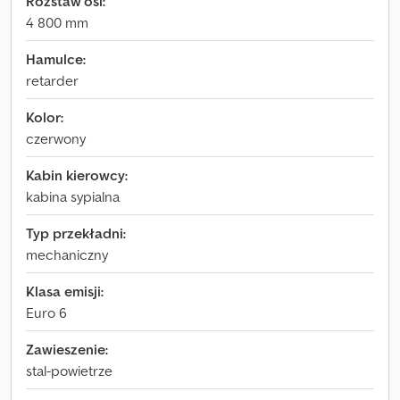
Rozstaw osi:
4 800 mm
Hamulce:
retarder
Kolor:
czerwony
Kabin kierowcy:
kabina sypialna
Typ przekładni:
mechaniczny
Klasa emisji:
Euro 6
Zawieszenie:
stal-powietrze