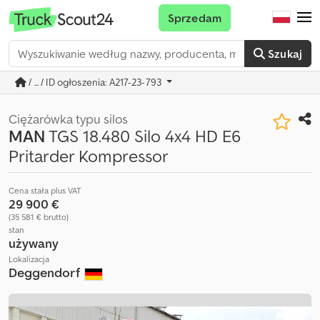
Sprzedam
Szukaj
/ ... / ID ogłoszenia: A217-23-793
Ciężarówka typu silos
MAN
TGS 18.480 Silo 4x4 HD E6
Pritarder Kompressor
Cena stała plus VAT
29 900 €
(35 581 € brutto)
stan
używany
Lokalizacja
Deggendorf