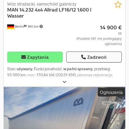
Wóz strażacki, samochód gaśniczy
MAN
14.232 4x4 Allrad LF16/12 1.600 l
Wasser
14 900 €
Berlin
390 km
SK
(Podatek VAT nie podlegający
zgłoszeniu)
Zapytania
Zadzwoń
Stan:
używany
, Funkcjonalność:
w pełni sprawny
, przebieg:
55 000 km
, moc:
170,64 kW (232,01 KM)
, pierwsza rejestracja:
12/1991
, rodzaj paliwa:
diesel
, masa całkowita:
14 000 kg
,
konfiguracja osi:
4x4
, paliwo:
diesel
, kolor:
czerwony
, typ
Ogłoszenia
przekładni:
mechaniczny
, Rok budowy:
1991
, Wyposażenie:
napęd
na wszystkie koła, ogrzewanie postojowe
, Z naszej natychmiast
dostępnej oferty pojazdów używanych proponujemy: Samochód
ratowniczo-gaśniczy LF 16/12 4x4 z napędem na wszystkie koła,
zbiornik na wodę 1 600 l, na podwoziu MAN 14.232 Dane ogólne: •
Rok produkcji: 1991, pierwsza rejestracja: 12/1991 • Przebieg: ok. 55