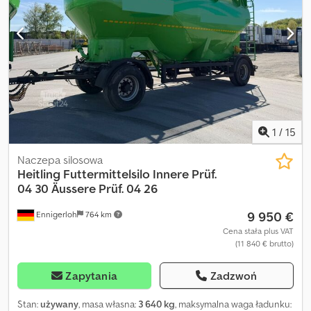
celu szybkiej konsultacji, również bezpośrednio przez WhatsApp:
Oferujemy: Zakup netto dla firm z UE z numerem VAT oraz dla
klientów z krajów trzecich. Leasing i finansowanie. Załatwienie
pełnej dokumentacji celnej. Wystawienie tablic
krótkoterminowych oraz eksportowych. Transport do portu.
Wszystkie ceny w ogłoszeniach na Kleinanzeigen są cenami
brutto i zawierają 19% ustawowego podatku VAT.
1
/
15
Naczepa silosowa
Heitling
Futtermittelsilo Innere Prüf.
04 30 Äussere Prüf. 04 26
9 950 €
Ennigerloh
764 km
Cena stała plus VAT
(11 840 € brutto)
Zapytania
Zadzwoń
Stan:
używany
, masa własna:
3 640 kg
, maksymalna waga ładunku: