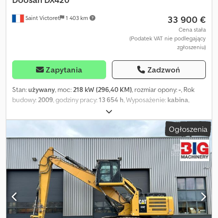
33 900 €
Saint Victoret
1 403 km
Cena stała
(Podatek VAT nie podlegający
zgłoszeniu)
Zapytania
Zadzwoń
Stan:
używany
, moc:
218 kW (296,40 KM)
, rozmiar opony:
-
, Rok
budowy:
2009
, godziny pracy:
13 654 h
, Wyposażenie:
kabina
,
KOPARKA GĄSIENICOWA DOOSAN DX420 LC 2009 SPRAWNA I W
PEŁNI FUNKCJONALNA KOPARKA GĄSIENICOWA DOOSAN DX420
Ogłoszenia
LC, ROK PRODUKCJI 2009 MÓWIMY PO NIEMIECKU MÓWIMY PO
ANGIELSKU MÓWIMY PO HISZPAŃSKU MÓWIMY PO ROSYJSKU
MÓWIMY PO SERBSKU MÓWIMY PO ALBAŃSKU Czas dostawy (w
dniach): 1 Moc: 296 KM DIN Moc: 218 kW Dodpey H N Eiofx Af Heck