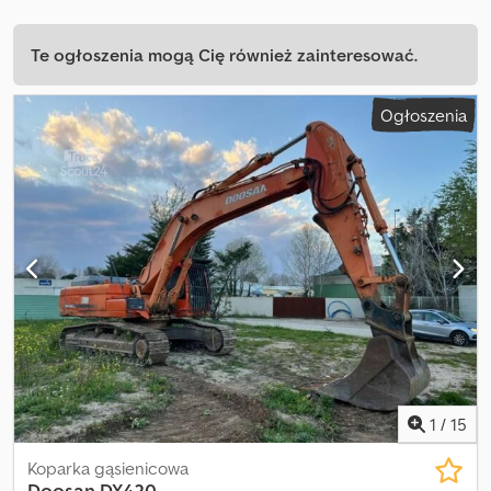
Te ogłoszenia mogą Cię również zainteresować.
Ogłoszenia
1
/
15
Koparka gąsienicowa
Doosan
DX420