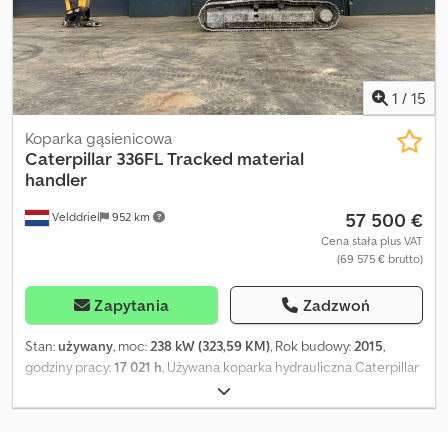
1
/
15
Koparka gąsienicowa
Caterpillar
336FL Tracked material
handler
57 500 €
Velddriel
952 km
Cena stała plus VAT
(69 575 € brutto)
Zapytania
Zadzwoń
Stan:
używany
, moc:
238 kW (323,59 KM)
, Rok budowy:
2015
,
godziny pracy:
17 021 h
, Używana koparka hydrauliczna Caterpillar
336F L – 2015 – Certyfikat CE | Na sprzedaż w BIG Machinery Ta
koparka hydrauliczna Caterpillar 336F L jest dostępna w ofercie
firmy BIG Machinery w Holandii. Maszyna pochodzi z rynku