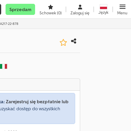
Sprzedam
Język
Schowek
(0)
Zaloguj się
Menu
 A217-22-878
ka:
Zarejestruj się bezpłatnie lub
uzyskać dostęp do wszystkich