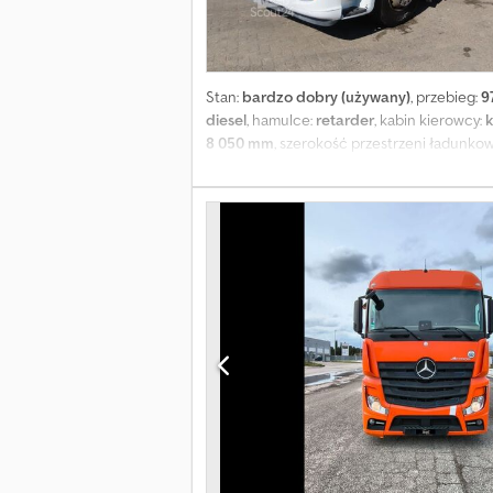
Stan:
bardzo dobry (używany)
, przebieg:
9
diesel
, hamulce:
retarder
, kabin kierowcy:
k
8 050 mm
, szerokość przestrzeni ładunkow
elektryczne sterowanie szybami, klimatyz
wyposażenie = - Aluminiowy zbiornik paliwa
CD - Osłona przeciwsłoneczna - Ogrzewan
zawieszenie: resor paraboliczny Oś tylna:
techniczny: bardzo dobry Stan wizualny: b