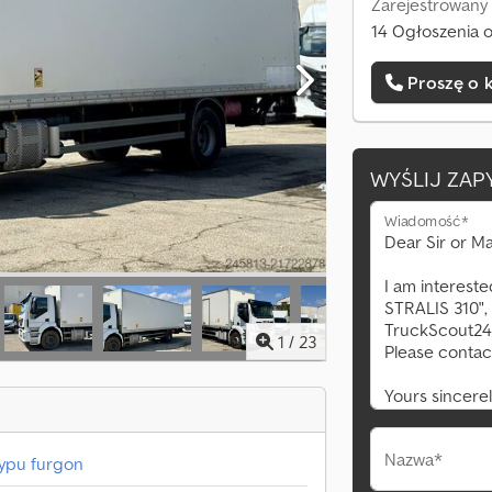
Zarejestrowany
14 Ogłoszenia o
Proszę o 
WYŚLIJ ZAP
Wiadomość*
1
/
23
Nazwa*
ypu furgon