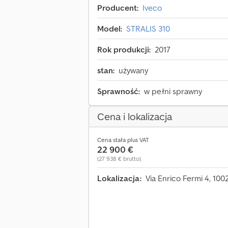
Producent:
Iveco
Model:
STRALIS 310
Rok produkcji:
2017
stan:
używany
Sprawność:
w pełni sprawny
Cena i lokalizacja
Cena stała plus VAT
22 900 €
(27 938 € brutto)
Lokalizacja:
Via Enrico Fermi 4, 10028