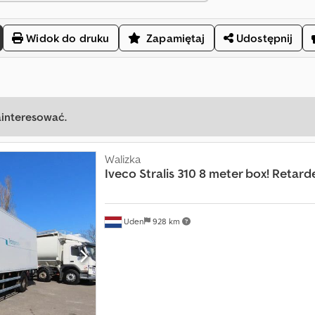
Widok do druku
Zapamiętaj
Udostępnij
ainteresować.
Walizka
Iveco
Stralis 310 8 meter box! Retarder
Uden
928 km