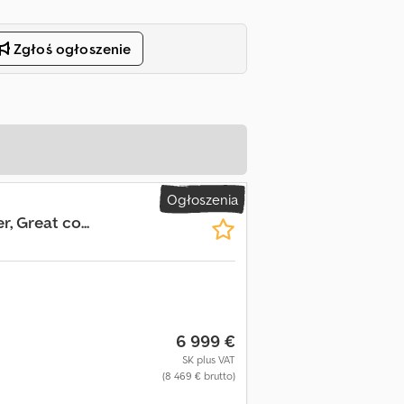
Zgłoś ogłoszenie
Ogłoszenia
, Great co...
6 999 €
SK plus VAT
(8 469 € brutto)