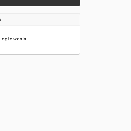
x
.. ogłoszenia