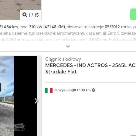
1
/
15
71 464 km
, moc:
310 kW (421,48 KM)
, pierwsza rejestracja:
05/2012
, rodzaj 
abina dzienna
, typ przekładni:
automatyczny
, klasa emisji:
Euro 5
, zawiesz
ej:
2 460 mm
, wysokość przestrzeni ładunkowej:
3 650 mm
, Rok budowy:
2
acja, ogrzewanie postojowe, retarder, spojler, windy załadunkowa, świa
 - Wzmacniacz siły hamowania Dcodpfx Ajzrmv Hen Nok - Spoiler dachowy - 
ie postojowe = Uwagi = TRANSPORT DO ANTWERPII: 590 EUR = Dodatkowe i
Ciągnik siodłowy
MERCEDES - IND
ACTROS - 2545L AC
 opony podwójne; zawieszenie: pneumatyczne Masa własna: 9830 kg Ładowno
Stradale Flat
ardzo dobry Dostępność: wkrótce Numer referencyjny: 10
Perugia (PG)
1 108 km