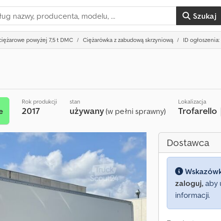
Szukaj
iężarowe powyżej 7,5 t DMC
Ciężarówka z zabudową skrzyniową
ID ogłoszenia:
Rok produkcji
stan
Lokalizacja
2017
używany
Trofarello
e
(w pełni sprawny)
Dostawca
Wskazów
zaloguj,
aby 
informacji.