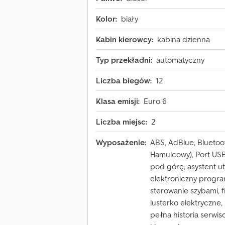
Kolor:
biały
Kabin kierowcy:
kabina dzienna
Typ przekładni:
automatyczny
Liczba biegów:
12
Klasa emisji:
Euro 6
Liczba miejsc:
2
Wyposażenie:
ABS, AdBlue, Bluetoo
Hamulcowy), Port USB,
pod górę, asystent u
elektroniczny program
sterowanie szybami, fil
lusterko elektryczne
pełna historia serw