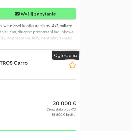
Wyślij zapytanie
paliwa:
diesel
, konfiguracja osi:
4x2
, paliwo:
enie:
inny
, długość przestrzeni ładunkowej:
012
, Wyposażenie:
ABS, centralny zamek,
tła przeciwmgielne
, = Dodatkowe opcje i
Intarder - Klimatyzacja - Radio/odtwarzacz
Ogłoszenia
nformacje = Oś przednia: sterowana;
TROS Carro
ść: 9170 kg Masa całkowita: 19 000 kg Stan
30 000 €
Cena stała plus VAT
(36 600 € brutto)