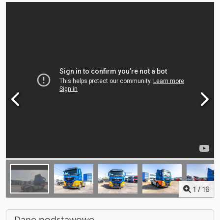
1
/
16
Dane podstawowe