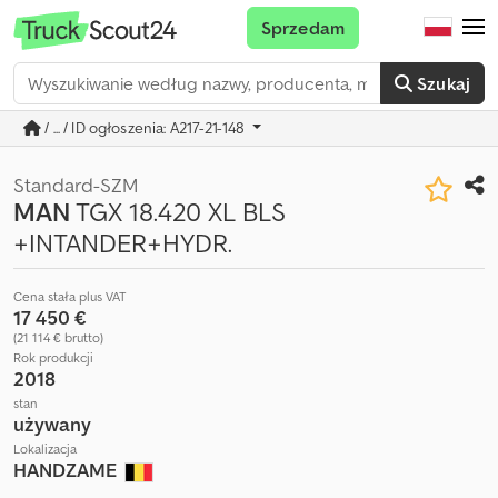
Sprzedam
Szukaj
/ ... / ID ogłoszenia: A217-21-148
Standard-SZM
MAN
TGX 18.420 XL BLS
+INTANDER+HYDR.
Cena stała plus VAT
17 450 €
(21 114 € brutto)
Rok produkcji
2018
stan
używany
Lokalizacja
HANDZAME