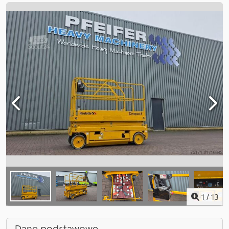
1
/
13
Dane podstawowe