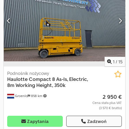
1
/
15
Podnośnik nożycowy
Haulotte
Compact 8 As-Is, Electric,
8m Working Height, 350k
2 950 €
Groenlo
858 km
Cena stała plus VAT
(3 570 € brutto)
Zapytania
Zadzwoń