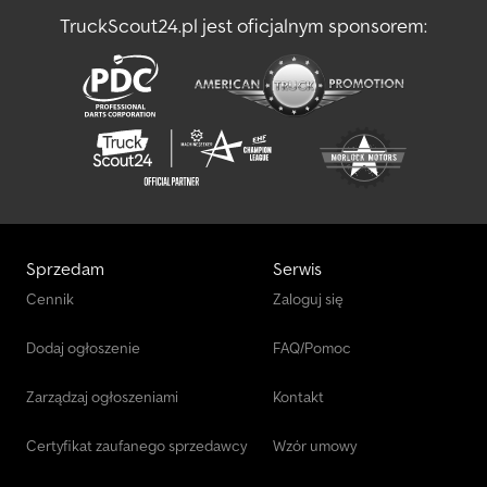
TruckScout24.pl jest oficjalnym sponsorem:
Sprzedam
Serwis
Cennik
Zaloguj się
Dodaj ogłoszenie
FAQ/Pomoc
Zarządzaj ogłoszeniami
Kontakt
Certyfikat zaufanego sprzedawcy
Wzór umowy