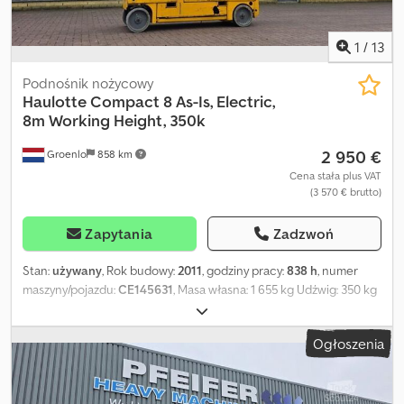
1
/
13
Podnośnik nożycowy
Haulotte
Compact 8 As-Is, Electric,
8m Working Height, 350k
2 950 €
Groenlo
858 km
Cena stała plus VAT
(3 570 € brutto)
Zapytania
Zadzwoń
Stan:
używany
, Rok budowy:
2011
, godziny pracy:
838 h
, numer
maszyny/pojazdu:
CE145631
, Masa własna: 1 655 kg Udźwig: 350 kg
Codpfsy A Dy Hox Ak Eorf Wysokość robocza: 820 cm Wymiary
przestrzeni ładunkowej: 248 x 81 x 201 cm Stan ogumienia przód:
Ogłoszenia
40 Stan ogumienia tył: 40 Prosimy o kontakt z PFEIFER GROUP w
celu uzyskania dodatkowych informacji.