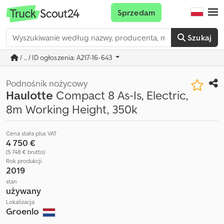
Sprzedam
Szukaj
/ ... / ID ogłoszenia: A217-16-643
Podnośnik nożycowy
Haulotte
Compact 8 As-Is, Electric,
8m Working Height, 350k
Cena stała plus VAT
4 750 €
(5 748 € brutto)
Rok produkcji
2019
stan
używany
Lokalizacja
Groenlo