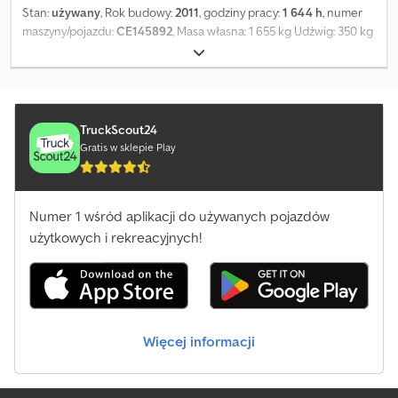
Stan:
używany
, Rok budowy:
2011
, godziny pracy:
1 644 h
, numer
maszyny/pojazdu:
CE145892
, Masa własna: 1 655 kg Udźwig: 350 kg
Wysokość robocza: 820 cm Wymiary przestrzeni ładunkowej: 248 x
81 x 201 cm Stan ogumienia przód: 40 Stan ogumienia tył: 40
Prosimy o kontakt z PFEIFER GROUP w celu uzyskania
dodatkowych informacji. Crsdoyyubcepfx Ak Esf
TruckScout24
Gratis w sklepie Play
Numer 1 wśród aplikacji do używanych pojazdów
użytkowych i rekreacyjnych!
Więcej informacji