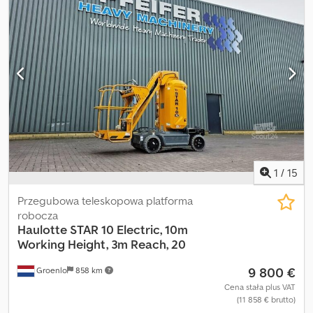
PFEIFER GROUP.
1
/
15
Przegubowa teleskopowa platforma
robocza
Haulotte
STAR 10 Electric, 10m
Working Height, 3m Reach, 20
9 800 €
Groenlo
858 km
Cena stała plus VAT
(11 858 € brutto)