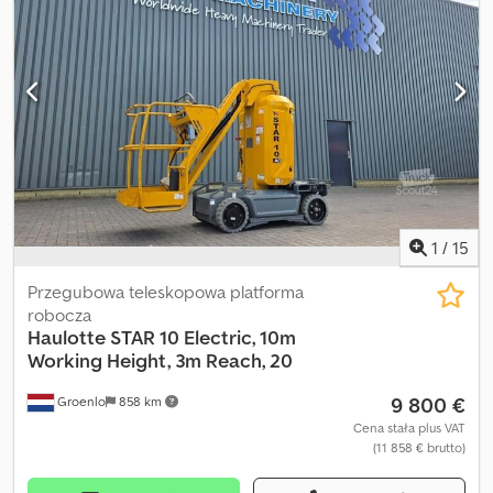
1
/
15
Przegubowa teleskopowa platforma
robocza
Haulotte
STAR 10 Electric, 10m
Working Height, 3m Reach, 20
9 800 €
Groenlo
858 km
Cena stała plus VAT
(11 858 € brutto)