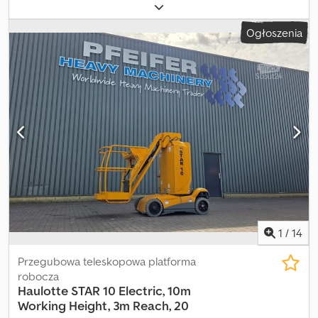
przegubowy Udźwig: 200 kg Wysokość robocza: 1.000 cm Wymiary
przestrzeni ładunkowej: 270 x 99 x 199 cm Stan ogumienia przód:
Ogłoszenia
80 Stan ogumienia tył: 80 Maks. zasięg poziomy: 300 m Cedpjyzl
Hfsfx Ac Ejrf Aby uzyskać więcej informacji, skontaktuj się z
PFEIFER GROUP.
1
/
14
Przegubowa teleskopowa platforma
robocza
Haulotte
STAR 10 Electric, 10m
Working Height, 3m Reach, 20