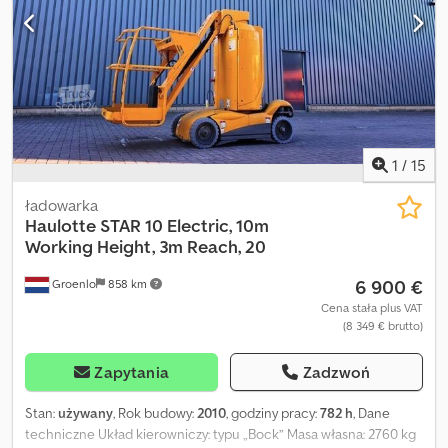
1
/
15
ładowarka
Haulotte
STAR 10 Electric, 10m
Working Height, 3m Reach, 20
6 900 €
Groenlo
858 km
Cena stała plus VAT
(8 349 € brutto)
Zapytania
Zadzwoń
Stan:
używany
, Rok budowy:
2010
, godziny pracy:
782 h
, Dane
techniczne Układ kierowniczy: typu „Bock” Masa własna: 2760 kg