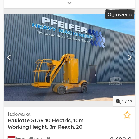
Crodpfeyzwrgsx Ac Esf Marka silnika: – Maksymalna prędkość: 5
km/h Funkcjonalność Udźwig: 200 kg Wysokość robocza: 1000 cm
Ogłoszenia
Wymiary przestrzeni ładunkowej: 270 x 99 x 199 cm Identyfikacja
Numer seryjny: ME108265 Dodatkowe informacje Stan opon
przednich: 50 Stan opon tylnych: 50 Opony przednie: – Opony
tylne: – Dodatkowe informacje W celu uzyskania dalszych
informacji prosimy o kontakt z firmą PFEIFER GROUP.
1
/
13
ładowarka
Haulotte
STAR 10 Electric, 10m
Working Height, 3m Reach, 20
Groenlo
858 km