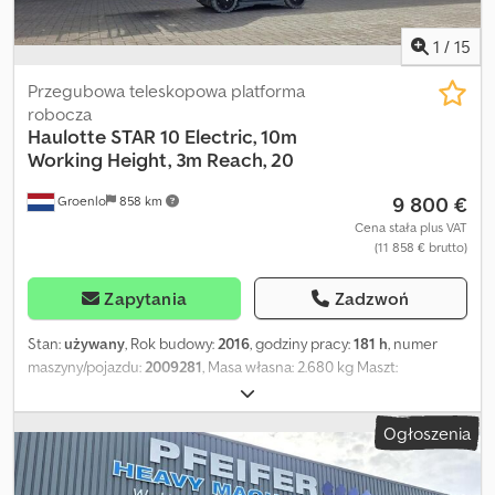
1
/
15
Przegubowa teleskopowa platforma
robocza
Haulotte
STAR 10 Electric, 10m
Working Height, 3m Reach, 20
9 800 €
Groenlo
858 km
Cena stała plus VAT
(11 858 € brutto)
Zapytania
Zadzwoń
Stan:
używany
, Rok budowy:
2016
, godziny pracy:
181 h
, numer
maszyny/pojazdu:
2009281
, Masa własna: 2.680 kg Maszt:
przegubowy Udźwig: 200 kg Wysokość robocza: 1.000 cm Cjdpfxjy
A Dx As Ac Eorf Wymiary przestrzeni ładunkowej: 270 x 99 x 199 cm
Ogłoszenia
Stan ogumienia przód: 80 Stan ogumienia tył: 80 Maks. zasięg
poziomy: 300 m Aby uzyskać więcej informacji, skontaktuj się z
PFEIFER GROUP.