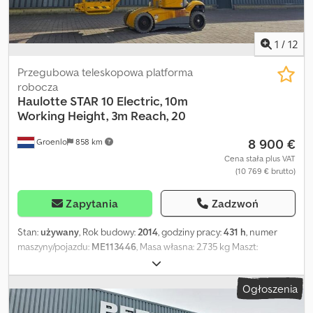
1
/
12
Przegubowa teleskopowa platforma
robocza
Haulotte
STAR 10 Electric, 10m
Working Height, 3m Reach, 20
8 900 €
Groenlo
858 km
Cena stała plus VAT
(10 769 € brutto)
Zapytania
Zadzwoń
Stan:
używany
, Rok budowy:
2014
, godziny pracy:
431 h
, numer
maszyny/pojazdu:
ME113446
, Masa własna: 2.735 kg Maszt:
przegubowy Cedpfx Aoyz Iyhsc Eerf Udźwig: 200 kg Wysokość
robocza: 1.000 cm Wymiary przestrzeni ładunkowej: 270 x 99 x 199
Ogłoszenia
cm Stan ogumienia przód: 70 Stan ogumienia tył: 70 Maks. zasięg
poziomy: 300 m Aby uzyskać więcej informacji, prosimy o kontakt z