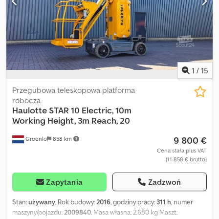
1
/
15
Przegubowa teleskopowa platforma
robocza
Haulotte
STAR 10 Electric, 10m
Working Height, 3m Reach, 20
9 800 €
Groenlo
858 km
Cena stała plus VAT
(11 858 € brutto)
Zapytania
Zadzwoń
Stan:
używany
, Rok budowy:
2016
, godziny pracy:
311 h
, numer
maszyny/pojazdu:
2009840
, Masa własna: 2.680 kg Maszt: