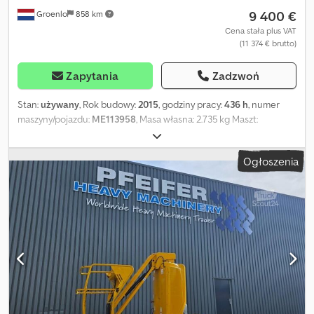
9 400 €
Groenlo
858 km
Cena stała plus VAT
(11 374 € brutto)
Zapytania
Zadzwoń
Stan:
używany
, Rok budowy:
2015
, godziny pracy:
436 h
, numer
maszyny/pojazdu:
ME113958
, Masa własna: 2.735 kg Maszt:
przegubowy Udźwig: 200 kg Wysokość robocza: 1.000 cm Wymiary
przestrzeni ładunkowej: 270 x 99 x 199 cm Stan ogumienia przód:
Ogłoszenia
70% Stan ogumienia tył: 70% Maks. zasięg poziomy: 300 m Aby
uzyskać więcej informacji, prosimy o kontakt z PFEIFER GROUP.
Cedpjy A Dwrsfx Ac Eerf