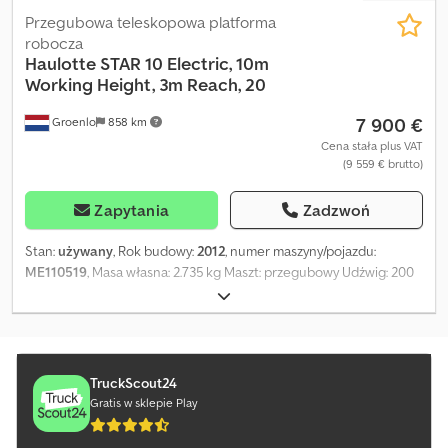
Przegubowa teleskopowa platforma
robocza
Haulotte
STAR 10 Electric, 10m
Working Height, 3m Reach, 20
7 900 €
Groenlo
858 km
Cena stała plus VAT
(9 559 € brutto)
Zapytania
Zadzwoń
Stan:
używany
, Rok budowy:
2012
, numer maszyny/pojazdu:
ME110519
, Masa własna: 2.735 kg Maszt: przegubowy Udźwig: 200
kg Wysokość robocza: 1.000 cm Wymiary przestrzeni ładunkowej:
270 x 99 x 199 cm Crsdpfx Aceyw E U Ie Eof Stan ogumienia przód:
80 Stan ogumienia tył: 80 Maks. zasięg w poziomie: 300 m
Skontaktuj się z firmą PFEIFER GROUP w celu uzyskania dalszych
informacji.
TruckScout24
Gratis w sklepie Play