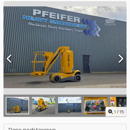
1
/
15
Dane podstawowe