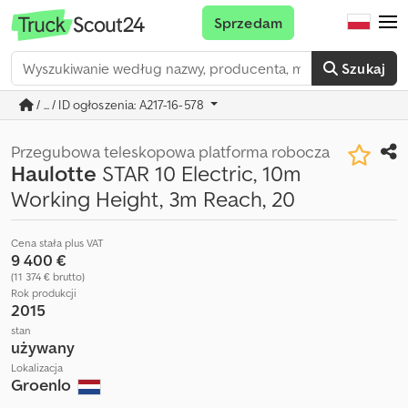
Sprzedam
Szukaj
/ ... / ID ogłoszenia: A217-16-578
Przegubowa teleskopowa platforma robocza
Haulotte
STAR 10 Electric, 10m
Working Height, 3m Reach, 20
Cena stała plus VAT
9 400 €
(11 374 € brutto)
Rok produkcji
2015
stan
używany
Lokalizacja
Groenlo