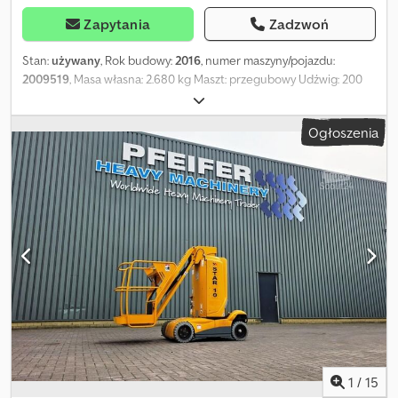
Zapytania
Zadzwoń
Stan:
używany
, Rok budowy:
2016
, numer maszyny/pojazdu:
2009519
, Masa własna: 2.680 kg Maszt: przegubowy Udźwig: 200
kg Wysokość robocza: 1.000 cm Wymiary przestrzeni ładunkowej:
270 x 99 x 199 cm Stan ogumienia przód: 80 Stan ogumienia tył:
Ogłoszenia
80 Csdpoyxaqysfx Ac Eerf Maks. zasięg poziomy: 300 m Aby
uzyskać więcej informacji, skontaktuj się z PFEIFER GROUP.
1
/
15