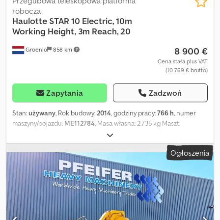
Przegubowa teleskopowa platforma
robocza
Haulotte
STAR 10 Electric, 10m
Working Height, 3m Reach, 20
8 900 €
Groenlo
858 km
Cena stała plus VAT
(10 769 € brutto)
Zapytania
Zadzwoń
Stan:
używany
, Rok budowy:
2014
, godziny pracy:
766 h
, numer
maszyny/pojazdu:
ME112784
, Masa własna: 2.735 kg Maszt:
przegubowy Udźwig: 200 kg Wysokość robocza: 1.000 cm Wymiary
przestrzeni ładunkowej: 270 x 99 x 199 cm Stan ogumienia przód:
Ogłoszenia
70% Stan ogumienia tył: 70% Crjdpfx Acsy A Dw Ej Esf Maks.
zasięg poziomy: 300 m Aby uzyskać więcej informacji, prosimy o
kontakt z PFEIFER GROUP.