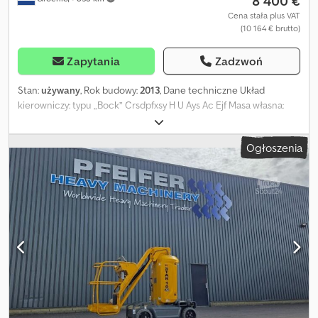
8 400 €
Cena stała plus VAT
(10 164 € brutto)
Zapytania
Zadzwoń
Stan:
używany
, Rok budowy:
2013
, Dane techniczne Układ
kierowniczy: typu „Bock” Crsdpfxsy H U Ays Ac Ejf Masa własna:
2735 kg Marka silnika: – Maksymalna prędkość: 5 km/h
Funkcjonalność Udźwig: 200 kg Wysokość robocza: 1000 cm
Ogłoszenia
Wymiary przestrzeni ładunkowej: 270 x 99 x 199 cm Identyfikacja
Numer seryjny: ME111270 Dodatkowe informacje Stan opon
przednich: 60 Stan opon tylnych: 60 Opony przednie: 16x5x10 1/2
Opony tylne: 16x5x10 1/2 Dodatkowe informacje W celu uzyskania
dodatkowych informacji prosimy o kontakt z firmą PFEIFER
GROUP.