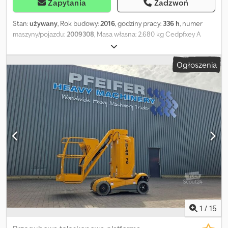
Zapytania
Zadzwoń
Stan:
używany
, Rok budowy:
2016
, godziny pracy:
336 h
, numer
maszyny/pojazdu:
2009308
, Masa własna: 2.680 kg Cedpfxey A
Dxpo Ac Eerf Maszt: przegubowy Udźwig: 200 kg Wysokość
robocza: 1.000 cm Wymiary przestrzeni ładunkowej: 270 x 99 x 199
Ogłoszenia
cm Stan ogumienia przedniego: 70 Stan ogumienia tylnego: 70
Maks. zasięg poziomy: 300 m Skontaktuj się z PFEIFER GROUP, aby
uzyskać więcej informacji.
1
/
15