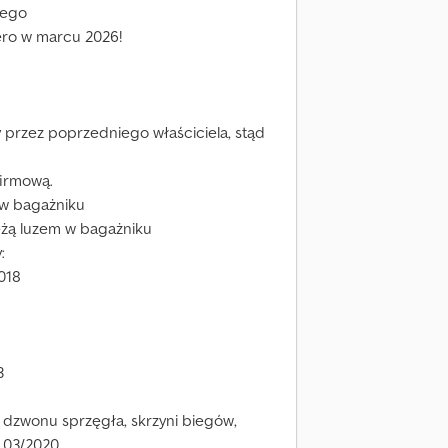
wego
ero w marcu 2026!
y przez poprzedniego właściciela, stąd
firmową.
 w bagażniku
eżą luzem w bagażniku
:
018
3
 dzwonu sprzęgła, skrzyni biegów,
a 03/2020