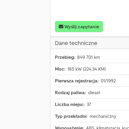
Wyślij zapytanie
Dane techniczne
Przebieg:
849 701 km
Moc:
165 kW (224,34 KM)
Pierwsza rejestracja:
01/1992
Rodzaj paliwa:
diesel
Liczba miejsc:
37
Typ przekładni:
mechaniczny
Wyposażenie:
ABS, klimatyzacja, k