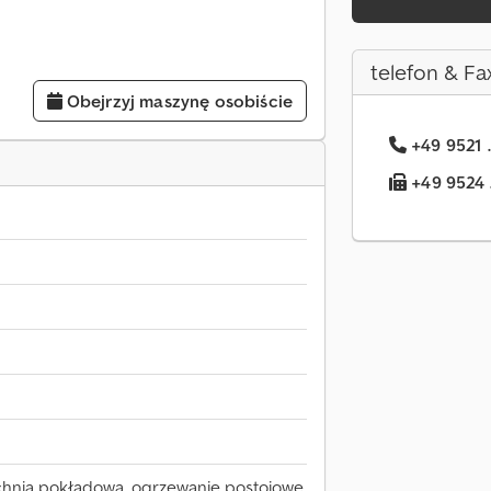
telefon & Fa
Obejrzyj maszynę osobiście
+49 9521 .
+49 9524 .
uchnia pokładowa, ogrzewanie postojowe,