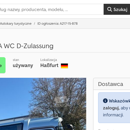
Szukaj
Autokary turystyczne
ID ogłoszenia: A217-15-878
A WC D-Zulassung
stan
Lokalizacja
używany
Haßfurt
e
Dostawca
Wskazów
zaloguj,
aby 
informacji.