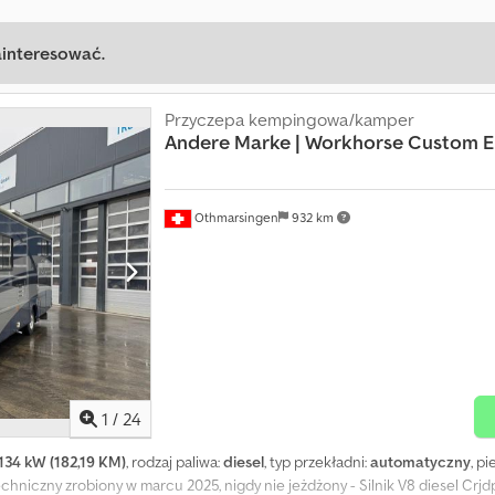
ainteresować.
Przyczepa kempingowa/kamper
Andere Marke | Workhorse Custom Eur
Othmarsingen
932 km
1
/
24
134 kW (182,19 KM)
, rodzaj paliwa:
diesel
, typ przekładni:
automatyczny
, p
echniczny zrobiony w marcu 2025, nigdy nie jeżdżony - Silnik V8 diesel Crjd