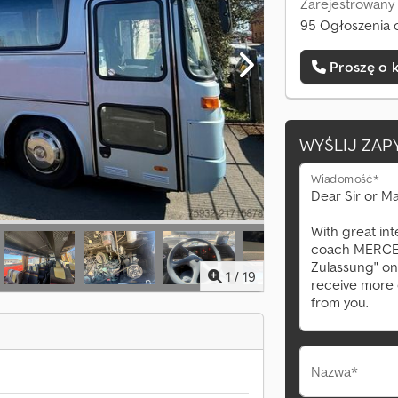
Zarejestrowany
95 Ogłoszenia 
Proszę o 
WYŚLIJ ZAP
Wiadomość*
1
/
19
Nazwa*