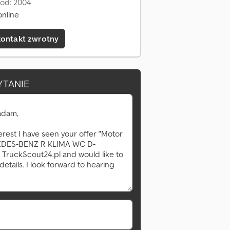
 od: 2004
online
kontakt zwrotny
YTANIE