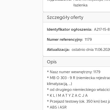
łazienka
Szczegóły oferty
Identyfikator ogłoszenia:
A217-15-
Numer referencyjny:
1179
Aktualizacja:
ostatnio dnia 11.06.202
Opis
* Nasz numer wewnętrzny: 1179
* MB O 303 - 9 R (niemiecka rejestrac
klimatyzacją, ...)
* od drugiego niemieckiego właścici
* K L I M A T Y Z A C J A
* Przejazd testowy (ok. 350 km) bez
* ABS i ASR