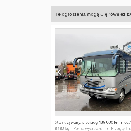
Te ogłoszenia mogą Cię również z
Stan:
używany
, przebieg:
135 000 km
, moc:
8 182 kg
, - Pełne wyposażenie - Przegląd t