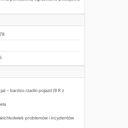
878
6
ja) – bardzo rzadki pojazd (9 R z
ela
 jakichkolwiek problemów i incydentów