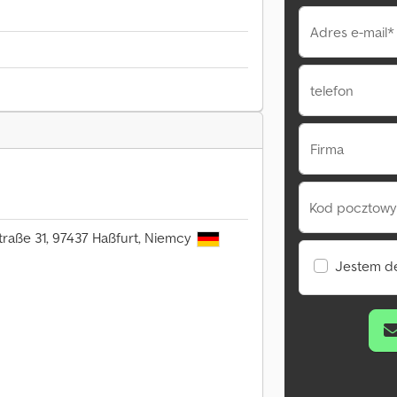
Adres e-mail*
telefon
Firma
Kod pocztowy 
traße 31, 97437 Haßfurt, Niemcy
Jestem d