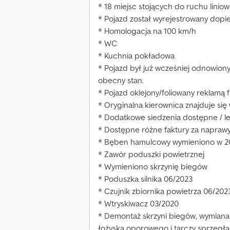
* 18 miejsc stojących do ruchu linio
* Pojazd został wyrejestrowany dopi
* Homologacja na 100 km/h
* WC
* Kuchnia pokładowa
* Pojazd był już wcześniej odnowion
obecny stan.
* Pojazd oklejony/foliowany reklamą 
* Oryginalna kierownica znajduje się
* Dodatkowe siedzenia dostępne / l
* Dostępne różne faktury za naprawy
* Bęben hamulcowy wymieniono w 2
* Zawór poduszki powietrznej
* Wymieniono skrzynię biegów
* Poduszka silnika 06/2023
* Czujnik zbiornika powietrza 06/202
* Wtryskiwacz 03/2020
* Demontaż skrzyni biegów, wymiana
łożyska oporowego i tarczy sprzęgł