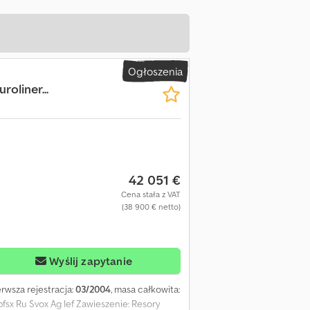
Ogłoszenia
oliner...
42 051 €
Cena stała z VAT
(38 900 € netto)
Wyślij zapytanie
ierwsza rejestracja:
03/2004
, masa całkowita:
pfsx Ru Svox Ag Ief Zawieszenie: Resory