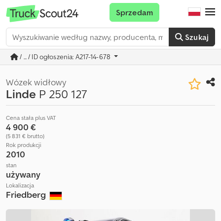
Sprzedam
Szukaj
/ ... / ID ogłoszenia: A217-14-678
Wózek widłowy
Linde
P 250 127
Cena stała plus VAT
4 900 €
(5 831 € brutto)
Rok produkcji
2010
stan
używany
Lokalizacja
Friedberg