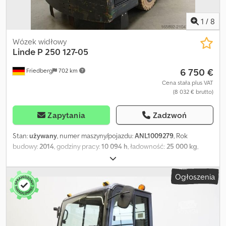
osi - Złącze do ładowania USB w kabinie, Ref: ANL1004129
1
/
8
Wózek widłowy
Linde
P 250 127-05
6 750 €
Friedberg
702 km
Cena stała plus VAT
(8 032 € brutto)
Zapytania
Zadzwoń
Stan:
używany
, numer maszyny/pojazdu:
ANL1009279
, Rok
budowy:
2014
, godziny pracy:
10 094 h
, ładowność:
25 000 kg
,
pojemność baterii:
580 Ach
, napięcie akumulatora:
80 V
, rozmiar
przedniej opony:
21x8-9
, rozmiar tylnej opony:
7.00-12
, masa
Ogłoszenia
własna:
3 808 kg
, całkowita wysokość:
1 820 mm
, całkowita
długość:
3 480 mm
, całkowita szerokość:
1 300 mm
, paliwo:
elektryczność
, - Aquamatic na baterię - Wtyczka pojazdu REMA
320A - Pionowa wymiana baterii - Przetwornica napięcia - Pełna
kabina - Wysokość z dachem ochronnym kierowcy: 1820 mm -