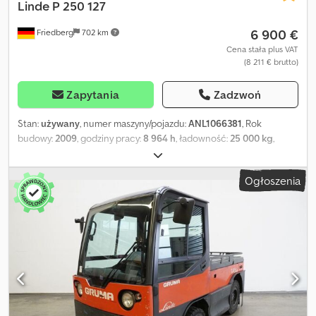
Linde
P 250 127
6 900 €
Friedberg
702 km
Cena stała plus VAT
(8 211 € brutto)
Zapytania
Zadzwoń
Stan:
używany
, numer maszyny/pojazdu:
ANL1066381
, Rok
budowy:
2009
, godziny pracy:
8 964 h
, ładowność:
25 000 kg
,
pojemność baterii:
620 Ach
, napięcie akumulatora:
80 V
, rozmiar
przedniej opony:
21x8-9
, rozmiar tylnej opony:
7.00-12
, masa
Ogłoszenia
własna:
3 953 kg
, całkowita wysokość:
1 820 mm
, całkowita
długość:
3 045 mm
, całkowita szerokość:
1 300 mm
, paliwo:
elektryczność
, - System Aquamatic i cyrkulacja elektrolitu w
akumulatorze - Wtyczka pojazdu REMA 320A - Pionowa wymiana
akumulatora Dedpezr R N Rofx Abkjck - Przetwornica napięcia -
Pełna kabina - Wysokość konstrukcyjna z dachem ochronnym
kierowcy: 1820 mm - Ogrzewanie - Instalacja oświetleniowa ze
światłami pozycyjnymi, drogowymi, światłem hamowania i
kierunkowskazami - Lampa błyskowa - Sygnał ostrzegawczy przy
jeździe do tyłu - Zaczep: Ro. 244 i 35 z tyłu, wysokość: 390 mm -