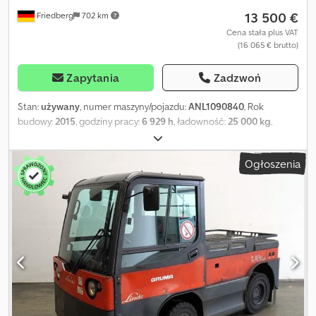
13 500 €
Friedberg
702 km
Cena stała plus VAT
(16 065 € brutto)
Zapytania
Zadzwoń
Stan:
używany
, numer maszyny/pojazdu:
ANL1090840
, Rok
budowy:
2015
, godziny pracy:
6 929 h
, ładowność:
25 000 kg
,
pojemność baterii:
620 Ach
, napięcie akumulatora:
80 V
, rozmiar
przedniej opony:
21x8-9
, rozmiar tylnej opony:
7.00-12
, masa
Ogłoszenia
własna:
3 828 kg
, całkowita wysokość:
1 820 mm
, całkowita
długość:
3 045 mm
, całkowita szerokość:
1 300 mm
, paliwo:
elektryczność
, - Aquamatic zasilany bateryjnie - Złącze pojazdu
REMA 320A - Wymiana baterii w pozycji pionowej - Przetwornica
napięcia - Pełna kabina - Wysokość konstrukcyjna z osłoną
operatora: 1820 mm - Ogrzewanie - Układ oświetlenia z światłami
pozycyjnymi i drogowymi, światłami hamowania i
kierunkowskazami, w tym wyposażenie zgodne z STVZO -
Ograniczenie prędkości: 20 km/h - Hak holowniczy: Rockinger,
wysokość 370 mm - Lustra wewnętrzne i zewnętrzne - Kontrola
dostępu: przełącznik kluczykowy - Fotel kierowcy komfortowy