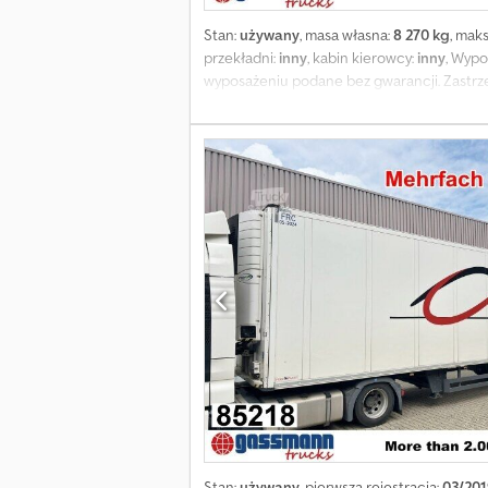
Stan:
używany
, masa własna:
8 270 kg
, mak
przekładni:
inny
, kabin kierowcy:
inny
, Wypo
wyposażeniu podane bez gwarancji. Zastrz
Stan:
używany
, pierwsza rejestracja:
03/201