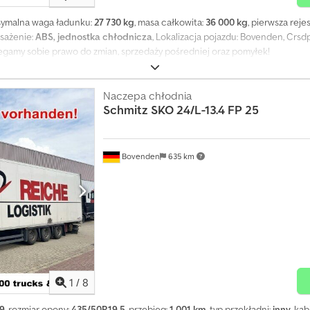
symalna waga ładunku:
27 730 kg
, masa całkowita:
36 000 kg
, pierwsza reje
sażenie:
ABS, jednostka chłodnicza
, Lokalizacja pojazdu: Bovenden, Crsd
egamy sobie prawo do zmian, sprzedaży pośredniej oraz pomyłek!
Naczepa chłodnia
Schmitz
SKO 24/L-13.4 FP 25
Bovenden
635 km
1
/
8
9
, rozmiar opony:
435/50R19.5
, przebieg:
1 001 km
, typ przekładni:
inny
, ka