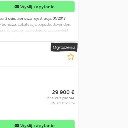
Wyślij zapytanie
osi:
3 osie
, pierwsza rejestracja:
01/2017
,
hłodnicza
, Lokalizacja pojazdu: Bovenden,
an, sprzedaży pośredniej oraz pomyłek!
Ogłoszenia
29 900 €
Cena stała plus VAT
(35 581 € brutto)
Wyślij zapytanie