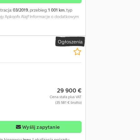
stracja:
03/2019
, przebieg:
1 001 km
, typ
pjy Apkqofx Alajf Informacje o dodatkowym
Ogłoszenia
29 900 €
Cena stała plus VAT
(35 581 € brutto)
Wyślij zapytanie
bin kierowcy:
inny
, Lokalizacja pojazdu: