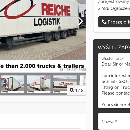
Zarejestrowany
2 486 Ogłoszeni
Proszę o 
WYŚLIJ ZAP
Wiadomość*
1
/
8
Nazwa*