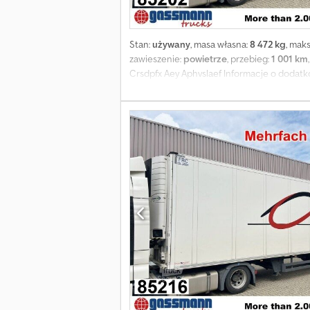
Stan:
używany
, masa własna:
8 472 kg
, mak
zawieszenie:
powietrze
, przebieg:
1 001 km
Crsdpfx Aey Aphvslaef Informacje o dodat