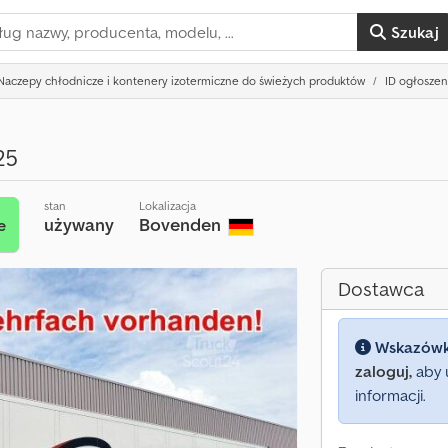
Szukaj
Naczepy chłodnicze i kontenery izotermiczne do świeżych produktów
ID ogłoszen
25
stan
Lokalizacja
używany
Bovenden
e
Dostawca
Wskazów
zaloguj,
aby 
informacji.