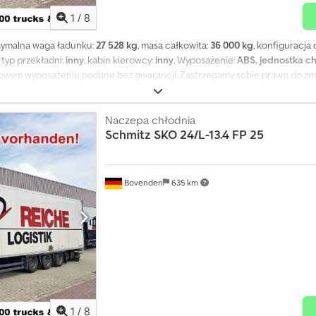
1
/
8
symalna waga ładunku:
27 528 kg
, masa całkowita:
36 000 kg
, konfiguracja 
, typ przekładni:
inny
, kabin kierowcy:
inny
, Wyposażenie:
ABS, jednostka c
kowym wyposażeniu podane bez gwarancji. Zastrzegamy sobie prawo do zmi
Naczepa chłodnia
Schmitz
SKO 24/L-13.4 FP 25
Bovenden
635 km
1
/
8