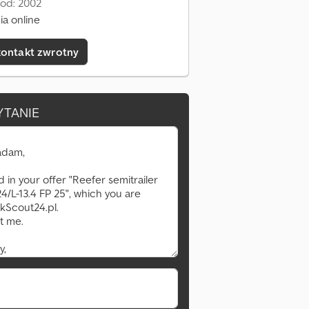
 od: 2002
a online
kontakt zwrotny
YTANIE