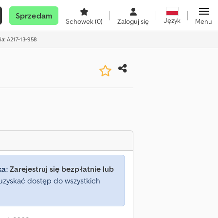
Sprzedam
Język
Schowek
(0)
Zaloguj się
Menu
ia: A217-13-958
ka:
Zarejestruj się bezpłatnie lub
uzyskać dostęp do wszystkich