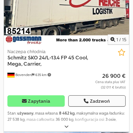
blokowaniu kół), drzwi, osłona przeciwnajazdowa, boczna
aluminiowa ochrona najazdowa, podpory, skrzynka narzędziowa,
agregat chłodniczy Diesel/elektryczny. Nadwozie: izolowana 3-
osiowa naczepa chłodnicza ok. 92 m³ z systemem
dwupoziomowym, zabezpieczenie ładunku, drzwi skrzydłowe i
agregat chłodniczy Carrier Vector 1550 R2 (elektryczny/diesla), 3x
9t osie SCB z hamulcami tarczowymi, pierwsza oś podnoszona.
1
/
15
Dcjdevhkcaepfx Aixek Wysokość załadunku ok. 1.050 mm!
INFORMACJE O WYPOSAŻENIU BEZ GWARANCJI, zastrzeżenie
Naczepa chłodnia
zmian, sprzedaży pośredniej oraz pomyłek!
Schmitz
SKO 24/L-13.4 FP 45 Cool,
Mega, Carrier,
26 900 €
Bovenden
635 km
Cena stała plus VAT
(32 011 € brutto)
Zapytania
Zadzwoń
Stan:
używany
, masa własna:
8 462 kg
, maksymalna waga ładunku:
27 538 kg
, masa całkowita:
36 000 kg
, konfiguracja osi:
3 osie
,
pierwsza rejestracja:
08/2018
, długość przestrzeni ładunkowej:
13 320 mm
, szerokość przestrzeni ładunkowej:
2 510 mm
,