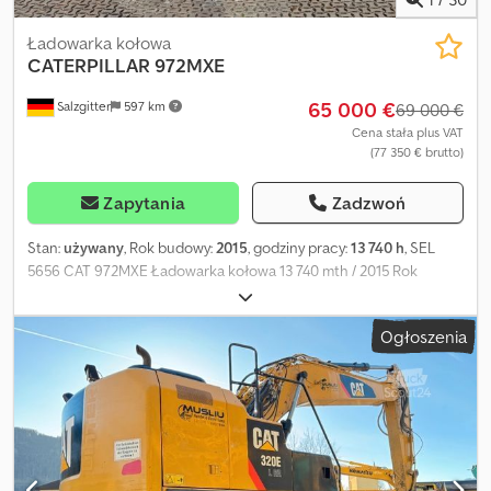
Ładowarka kołowa
CATERPILLAR
972MXE
65 000 €
Salzgitter
597 km
69 000 €
Cena stała plus VAT
(77 350 € brutto)
Zapytania
Zadzwoń
Stan:
używany
, Rok budowy:
2015
, godziny pracy:
13 740 h
, SEL
5656 CAT 972MXE Ładowarka kołowa 13 740 mth / 2015 Rok
produkcji: 2015 Przebieg (mth): 13 740 Numer VIN:
CAT0972MLEDW00376 M. BUFANO m. (Włoski, Angielski,
Ogłoszenia
Niemiecki) J. CORDEIRO Dcedpfx Ajix D N Eebxjk j. (Portugalski,
Hiszpański, Włoski, Angielski) J. MARJANOVIC d. (Niemiecki,
Bośniacki) L. OBODYNSKA Ukraiński/українська, Rosyjski/русский
Mówimy w językach: DEUTSCH, ENGLISH, ITALIANO, ESPAÑOL,
RUSSIAN, PORTUGUÊS, POLSKI Dołożono wszelkich starań, aby
zapewnić poprawność informacji, jednak nie ponosimy
odpowiedzialności za ewentualne błędy lub pominięcia.