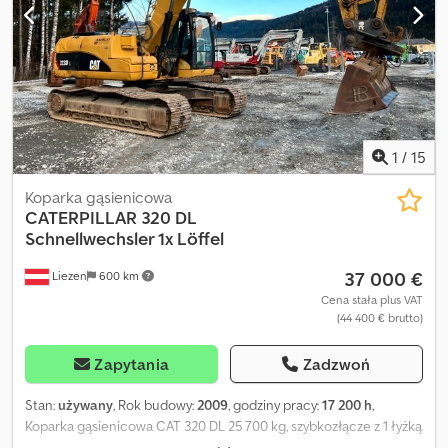
1
/
15
Koparka gąsienicowa
CATERPILLAR
320 DL
Schnellwechsler 1x Löffel
37 000 €
Liezen
600 km
Cena stała plus VAT
(44 400 € brutto)
Zapytania
Zadzwoń
Stan:
używany
, Rok budowy:
2009
, godziny pracy:
17 200 h
,
Koparka gąsienicowa CAT 320 DL 25 700 kg, szybkozłącze z 1 łyżką
Stan: dobry Układ jezdny: 60% Dsdpfx Abjtwibdoxock