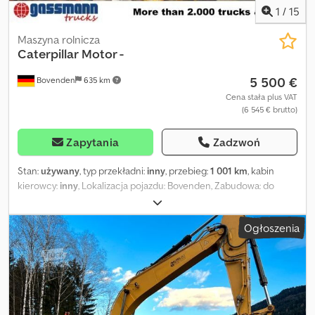
1
/
15
Maszyna rolnicza
Caterpillar
Motor -
5 500 €
Bovenden
635 km
Cena stała plus VAT
(6 545 € brutto)
Zapytania
Zadzwoń
Stan:
używany
, typ przekładni:
inny
, przebieg:
1 001 km
, kabin
kierowcy:
inny
, Lokalizacja pojazdu: Bovenden, Zabudowa: do
równiarki, silnik 6-cylindrowy nr 53A6019. DANE DOTYCZĄCE
WYPOSAŻENIA DODATKOWEGO BEZ GWARANCJI, zastrzega się
Ogłoszenia
zmiany, sprzedaż pośrednią i pomyłki! Dodpfx Abei Rphgsxock