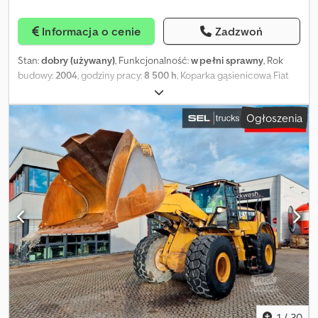
Informacja o cenie
Zadzwoń
Stan:
dobry (używany)
, Funkcjonalność:
w pełni sprawny
, Rok
budowy:
2004
, godziny pracy:
8 500 h
, Koparka gąsienicowa Fiat
Hitachi Ex 135, rok produkcji 2004, 8500 motogodzin, 2 łyżki.
Dcodpfxey Ulr Ie Abxok
Ogłoszenia
1
/
30