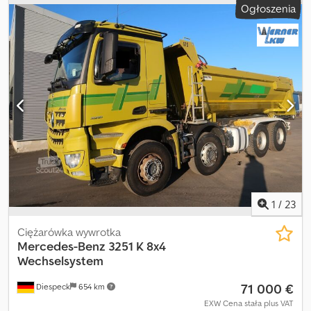
Ogłoszenia
1
/
23
Ciężarówka wywrotka
Mercedes-Benz
3251 K 8x4
Wechselsystem
71 000 €
Diespeck
654 km
EXW Cena stała plus VAT