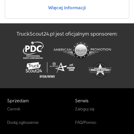
wyposażenia podane są bez gwarancji. Zastrzegamy sobie prawo
Więcej informacji
do zmian, wcześniejszej sprzedaży oraz pomyłek! Lista
wyposażenia nie stanowi części umowy i każdy zainteresowany
powinien samodzielnie zweryfikować szczegóły stanu pojazdu na
miejscu przed zakupem. Reklamacje po zakupie nie będą
TruckScout24.pl jest oficjalnym sponsorem:
uwzględniane.
Sprzedam
Serwis
Cennik
Zaloguj się
Dodaj ogłoszenie
FAQ/Pomoc