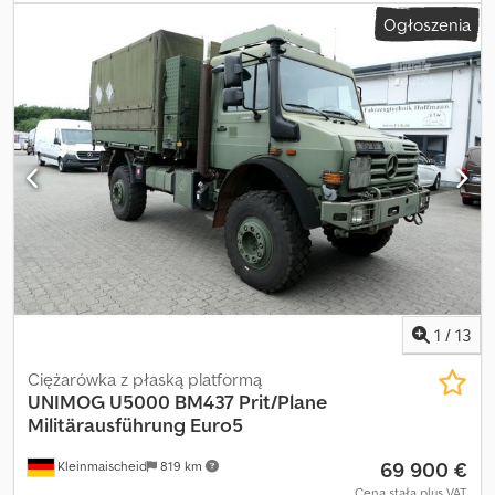
Ogłoszenia
1
/
13
Ciężarówka z płaską platformą
UNIMOG
U5000 BM437 Prit/Plane
Militärausführung Euro5
69 900 €
Kleinmaischeid
819 km
Cena stała plus VAT