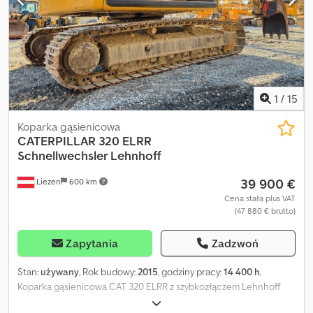
Uprzejmie prosimy klientów o zapoznanie się z dostępnymi
zdjęciami. Podane wymiary są wartościami orientacyjnymi.
1
/
15
Koparka gąsienicowa
CATERPILLAR
320 ELRR
Schnellwechsler Lehnhoff
39 900 €
Liezen
600 km
Cena stała plus VAT
(47 880 € brutto)
Zapytania
Zadzwoń
Stan:
używany
, Rok budowy:
2015
, godziny pracy:
14 400 h
,
Koparka gąsienicowa CAT 320 ELRR z szybkozłączem Lehnhoff
oraz łyżką Stan: dobry, podwozie 40% Dcjdpowtk T Iefx Abxsk