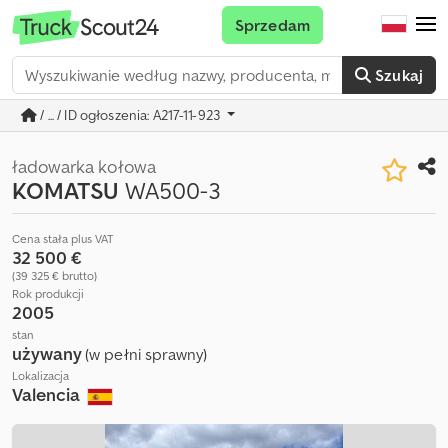
Sprzedam
Szukaj
/ ... / ID ogłoszenia: A217-11-923
ładowarka kołowa
KOMATSU
WA500-3
Cena stała plus VAT
32 500 €
(39 325 € brutto)
Rok produkcji
2005
stan
używany
(w pełni sprawny)
Lokalizacja
Valencia