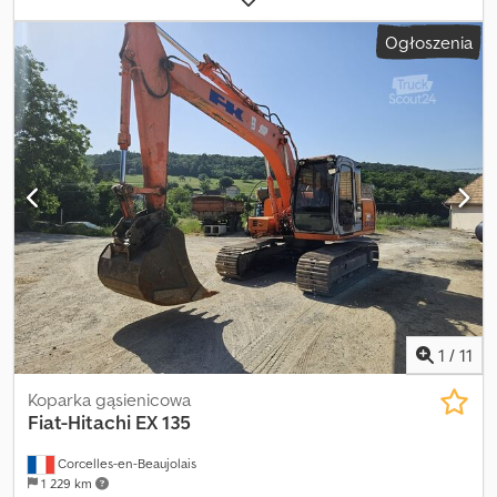
Ogłoszenia
1
/
11
Koparka gąsienicowa
Fiat-Hitachi
EX 135
Corcelles-en-Beaujolais
1 229 km