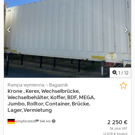
DOSKONAŁYM STANIE, MOŻLIWOŚĆ LEASINGU. Dcodpfoyv E Rtjx
Ahijk
1
/
12
Rampa wymienna – Bagaznik
Krone
, Kerex, Wechselbrücke,
Wechselbehälter, Koffer, BDF, MEGA,
Jumbo, Rolltor, Container, Brücke,
Lager, Vermietung
2 250 €
Umpferstedt
546 km
SK plus VAT
(2 678 € brutto)