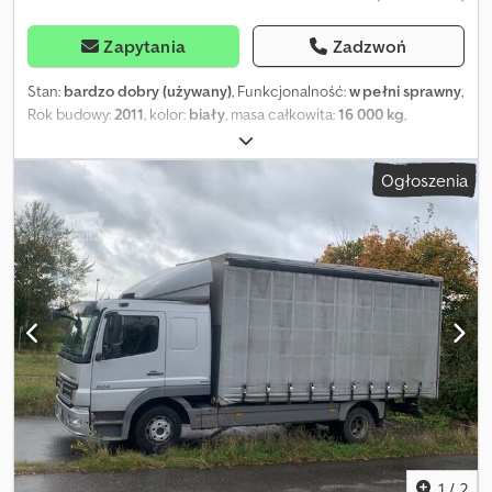
Zapytania
Zadzwoń
Stan:
bardzo dobry (używany)
, Funkcjonalność:
w pełni sprawny
,
Rok budowy:
2011
, kolor:
biały
, masa całkowita:
16 000 kg
,
maksymalna waga ładunku:
12 720 kg
, masa własna:
3 280 kg
,
objętość przestrzeni ładunkowej:
50 m³
, szerokość przestrzeni
Ogłoszenia
ładunkowej:
2 480 mm
, długość przestrzeni ładunkowej:
7 250
mm
, wysokość przestrzeni ładunkowej:
2 750 mm
, długość
kontenera:
24 stopa
, - Rok produkcji: 2009-2011 - Producent:
Krone i Kerex - Dach stały - Wysuwane teleskopowo nogi
podporowe - Aluminiowa brama rolowana - Podwójna podłoga
Dcjdjqk R I Nopfx Ahiek - Dopuszczalna masa całkowita: 16 000 kg
- Masa własna: 3280 kg - Ładowność: 12 720 kg - Wymiary
wewnętrzne: Dł.=7250 mm, Szer.=2480 mm, Wys.=2750 mm -
Podłoga wykonana z płyt antypoślizgowych - Wnętrze z blach
perforowanych typu „keyhole” Stała dostępność wielu
wymiennych nadwozi (jumbo i standard) na magazynie Dostawa
możliwa za dopłatą Finansowanie na zapytanie ZDJĘCIA
POGLĄDOWE Godziny otwarcia: poniedziałek-piątek 8:00-14:00
lub według indywidualnych ustaleń Cena netto Przy zakupie
1
/
2