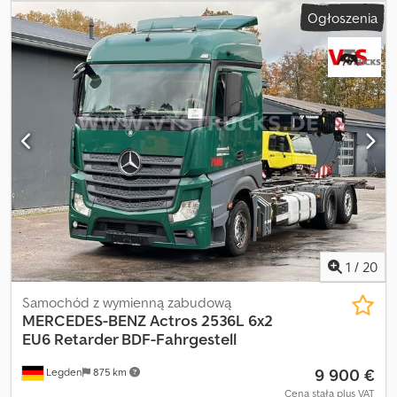
(odcień szary) - Odstęp pomiędzy kieszeniami na wózek widłowy:
Ogłoszenia
950 mm - Cynkowane pręty ryglujące - Płyty ze sklejki
laminowanej o grubości 20 mm - Narożniki kontenerowe górne i
dolne - Możliwość piętrowania do 3 poziomów - Obsługa za
pomocą dźwigu i wózka widłowego Wymiary zewnętrzne
kontenera magazynowego 10 ft (dł. x szer. x wys.): 2991 x 2438 x
2591 mm Masa własna: 825 kg, ładowność: 10 000 kg Dostępny
również jako kontener magazynowy 8 ft, cena € 2790,- netto.
Specyfikacja jak powyżej, Wymiary zewnętrzne kontenera
magazynowego 8 ft (dł. x szer. x wys.): 2438 x 2200 x 2260 mm
Dsdpsf Nzxlsfx Ahijck Masa własna: 630 kg, ładowność: 3500 kg
Cena zakupu loco załadunek 26810 Westoverledingen. Dostawa
możliwa za dopłatą. Zapytania dotyczące kosztów dostawy
prosimy kierować mailowo, podając kod pocztowy miejsca
dostawy.
1
/
20
Samochód z wymienną zabudową
MERCEDES-BENZ
Actros 2536L 6x2
EU6 Retarder BDF-Fahrgestell
9 900 €
Legden
875 km
Cena stała plus VAT