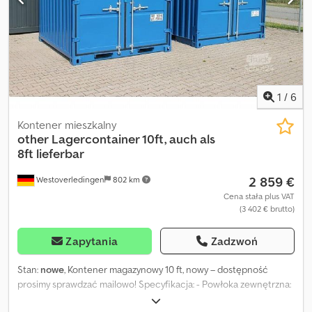
airbag, blokada mechanizmu różnicowego, elektroniczny
program stabilizacji (ESP), filtr sadzy, klimatyzacja, kontrola
trakcji, niski poziom hałasu, ogrzewanie postojowe, opony
letnie, podgrzewanie siedzenia, rejestracja ciężarówki, spojler,
system immobilizera, tempomat, wspomaganie układu
kierowniczego, zaczep do przyczepy, światła przeciwmgielne
,
AU / HU nowe Dcsdpfjuvgn Djx Ahisk
1
/
6
Kontener mieszkalny
other
Lagercontainer 10ft, auch als
8ft lieferbar
2 859 €
Westoverledingen
802 km
Cena stała plus VAT
(3 402 € brutto)
Zapytania
Zadzwoń
Stan:
nowe
, Kontener magazynowy 10 ft, nowy – dostępność
prosimy sprawdzać mailowo! Specyfikacja: - Powłoka zewnętrzna:
RAL 5010 niebieski niezapominajka - Powłoka katodowa wymienna