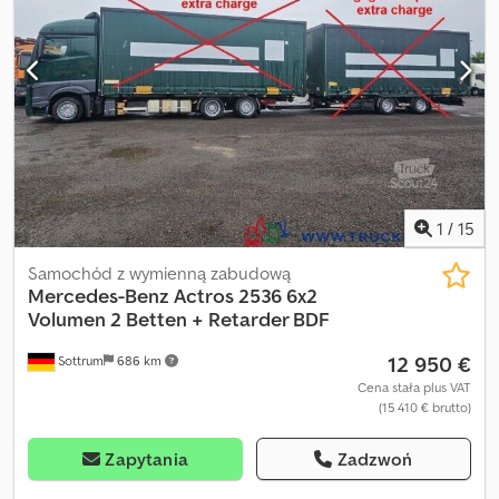
1
/
15
Samochód z wymienną zabudową
Mercedes-Benz
Actros 2536 6x2
Volumen 2 Betten + Retarder BDF
12 950 €
Sottrum
686 km
Cena stała plus VAT
(15 410 € brutto)
Zapytania
Zadzwoń