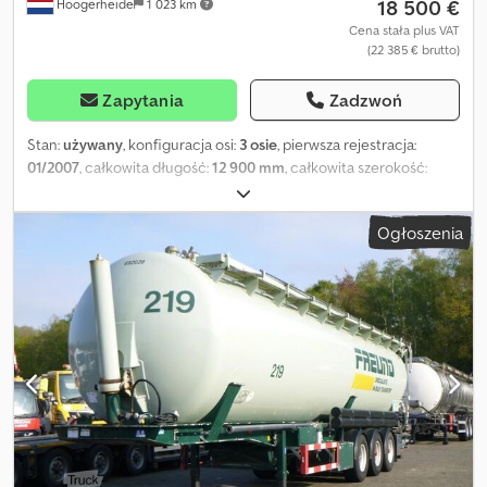
18 500 €
Hoogerheide
1 023 km
Prosimy o zapisanie się do naszego newslettera, aby otrzymywać
cotygodniowe aktualizacje dotyczące naszej oferty.
Cena stała plus VAT
(22 385 € brutto)
Zapytania
Zadzwoń
Stan:
używany
, konfiguracja osi:
3 osie
, pierwsza rejestracja:
01/2007
, całkowita długość:
12 900 mm
, całkowita szerokość:
2 500 mm
, całkowita wysokość:
3 800 mm
, zawieszenie:
powietrze
, rozmiar opony:
385/65 R22..5
, kolor:
inny
, Rok budowy:
Ogłoszenia
2007
, Wyposażenie:
ABS
, = Dodatkowe opcje i akcesoria =
Pozostałe - Felgi aluminiowe Inne - Hamulce tarczowe = Uwagi =
Podwozie Felgi aluminiowe: ✓ Wysokość podwozia: 100 cm
Średnica sworznia sprzęgu / siodła: 2 cale Wysokość sworznia
sprzęgu / dyszla: 120 cm Hamulec tarczowy: ✓ Nadwozie Rok
produkcji: 2007 Pojemność: 60 m3 Materiał: Aluminium Wywrotka:
✓ Zbiornik Pojemność (litry): 60000 Liczba komór: 1 Pojemność
komór (litry): 60000 Materiał zbiornika: Aluminium Ciśnienie
testowe: 3 bar Codpfxsyz Ukgs Aqisha Maksymalne obciążenie
robocze: 2 bar Materiał sypki: ✓ = Dodatkowe informacje =
Konfiguracja osi Rozmiar opon: 385/65 R22,5 Marka osi:
Bpwecoplus Zawieszenie: Zawieszenie pneumatyczne Oś