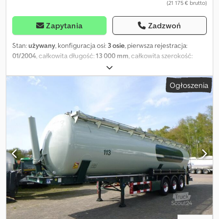
(21 175 € brutto)
dostępnych pojazdów można znaleźć na stronie: . Prosimy o
zapisanie się do naszego newslettera, aby otrzymywać
cotygodniowe aktualizacje dotyczące dostępności pojazdów.
Zapytania
Zadzwoń
Stan:
używany
, konfiguracja osi:
3 osie
, pierwsza rejestracja:
01/2004
, całkowita długość:
13 000 mm
, całkowita szerokość:
2 500 mm
, całkowita wysokość:
3 800 mm
, zawieszenie:
powietrze
, rozmiar opony:
385/65 R22.5
, stan opon:
90 procent
,
Ogłoszenia
kolor:
inny
, Rok budowy:
2004
, Wyposażenie:
ABS
, = Dodatkowe
opcje i akcesoria = Pozostałe - Felgi aluminiowe - Hydraulika Inne
- Hamulce tarczowe = Uwagi = Cedpoy U Ui Asfx Aqieha Podwozie
Felgi aluminiowe: ✓ Wysokość podwozia: 100 cm Średnica
sworznia sprzęgu / zaczepu siodłowego: 2 cale Wysokość
sworznia sprzęgu / dyszla: 120 cm Hamulec tarczowy: ✓ Zbiornik
Pojemność (litry): 60000 Liczba komór: 1 Pojemność komór (litry):
60000 Materiał zbiornika: aluminium Ciśnienie testowe: 3,0 bara
Maksymalne ciśnienie robocze: 2,0 bara Proszek: ✓ = Dodatkowe
informacje = Konfiguracja osi Rozmiar opon: 385/65 R22.5 Marka
osi: Bpwecoplus Zawieszenie: pneumatyczne Oś przednia:
głębokość bieżnika lewej opony: 40%; głębokość bieżnika prawej
opony: 60% Oś środkowa: głębokość bieżnika: 90%; głębokość