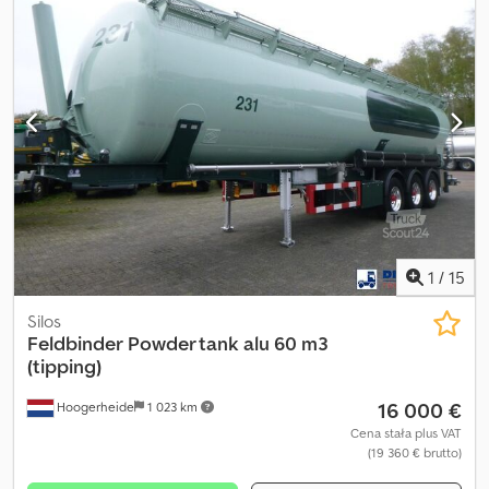
1
/
15
Silos
Feldbinder
Powder tank alu 60 m3
(tipping)
16 000 €
Hoogerheide
1 023 km
Cena stała plus VAT
(19 360 € brutto)