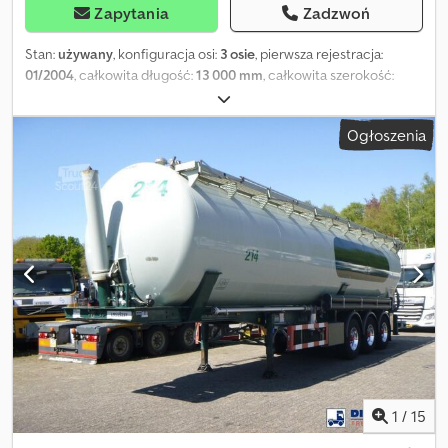
Zapytania
Zadzwoń
Stan:
używany
, konfiguracja osi:
3 osie
, pierwsza rejestracja:
01/2004
, całkowita długość:
13 000 mm
, całkowita szerokość:
2 500 mm
, całkowita wysokość:
3 800 mm
, zawieszenie:
powietrze
, rozmiar opony:
385/65 R22.5
, kolor:
inny
, Rok budowy:
Ogłoszenia
2004
, Wyposażenie:
ABS
, = Dodatkowe opcje i akcesoria =
Pozostałe - Felgi aluminiowe - Hydraulika do wyładowania Inne -
Hamulce tarczowe Chsdpfx Aqsza Sxkjija = Uwagi = Podwozie
Wysokość podwozia: 100 cm Średnica kołka sprzęgu / siodła: 2
cale Wysokość kołka sprzęgu / dyszla: 120 cm Hamulec tarczowy:
✓ Zbiornik Pojemność (litry): 60000 Liczba komór: 1 Pojemność
komór (litry): 60000 Materiał zbiornika: Aluminium Ciśnienie
testowe: 3,0 bar Maksymalne obciążenie robocze: 2,0 bar Proszek:
✓ = Dodatkowe informacje = Konfiguracja osi Rozmiar opon:
385/65 R22.5 Marka osi: Bpwecoplus Zawieszenie: Zawieszenie
pneumatyczne Oś przednia: Stan bieżnika opony po lewej stronie:
20%; Stan bieżnika opony po prawej stronie: 40% Oś środkowa:
Stan bieżnika opony po lewej stronie: 80%; Stan bieżnika opony
po prawej stronie: 80% Oś tylna: Stan bieżnika opony po lewej
1
/
15
stronie: 60%; Stan bieżnika opony po prawej stronie: 70% Masy