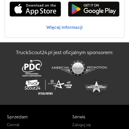
bieżnik prawy: 15% Oś 2: bieżnik lewy: 30%; bieżnik prawy: 80% Oś
3: oś podnoszona; bieżnik lewy: 30%; bieżnik prawy: 25% Wagi
Masa własna: 6 500 kg Ładowność: 31 500 kg DMC: 38 000 kg
Funkcjonalność Producent zabudowy: Feldbinder Identyfikacja
Więcej informacji
Numer rejestracyjny: C313796 = Informacje o firmie = W celu
uzyskania dodatkowych informacji na temat tej jednostki prosimy
o kontakt telefoniczny pod numer: lub e-mail: Kompletny przegląd
naszego asortymentu znajdziesz na stronie internetowej: Nie
TruckScout24.pl jest oficjalnym sponsorem:
zapomnij zapisać się do naszego newslettera, aby co tydzień
otrzymywać aktualizacje dotyczące naszej oferty.
Sprzedam
Serwis
Cennik
Zaloguj się