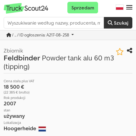
Sprzedam
Szukaj
/ ... / ID ogłoszenia: A217-08-258
Zbiornik
Feldbinder
Powder tank alu 60 m3
(tipping)
Cena stała plus VAT
18 500 €
(22 385 € brutto)
Rok produkcji
2007
stan
używany
Lokalizacja
Hoogerheide