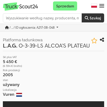
Sprzedam
Szukaj
/ ... / ID ogłoszenia: A217-08-048
Platforma ładunkowa
L.A.G.
O-3-39-LS ALCOA'S PLATEAU
SK plus VAT
5 450 €
(6 594 € brutto)
Rok produkcji
2005
stan
używany
Lokalizacja
Vuren