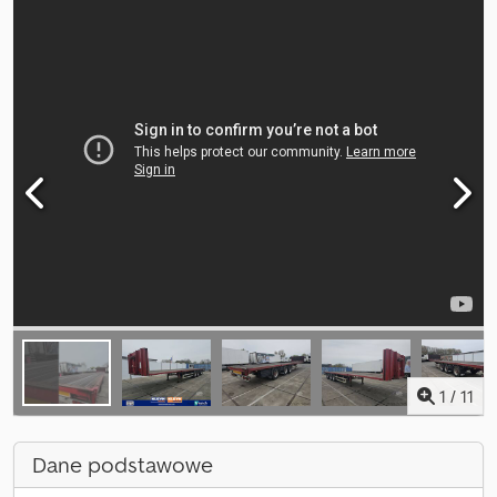
1
/
11
Dane podstawowe