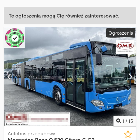
Te ogłoszenia mogą Cię również zainteresować.
Ogłoszenia
1
/
15
Autobus przegubowy
Mercedes-Benz
O 530 Citaro G C2