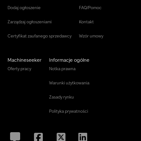
Oferujemy ponad 300 pojazdów. = Dodatkowe informacje =
Dodaj ogłoszenie
FAQ/Pomoc
Pojemność skokowa silnika: 10 677 cm³ Marka silnika: Mercedes-
Benz
Zarządzaj ogłoszeniami
Kontakt
Certyfikat zaufanego sprzedawcy
Wzór umowy
Machineseeker
Informacje ogólne
Oferty pracy
Notka prawna
Warunki użytkowania
Zasady rynku
Polityka prywatności