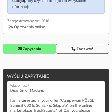
zaloguj,
aby uzyskać dostęp do wszystkich
informacji.
Zarejestrowany od: 2016
124 Ogłoszenia online
Zapytania
Zadzwoń
WYŚLIJ ZAPYTANIE
Wiadomość*