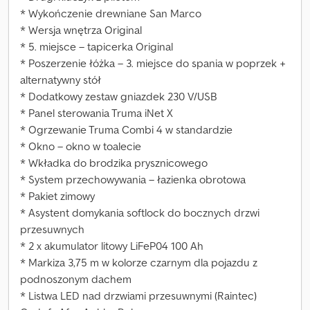
* Wykończenie drewniane San Marco
* Wersja wnętrza Original
* 5. miejsce – tapicerka Original
* Poszerzenie łóżka – 3. miejsce do spania w poprzek +
alternatywny stół
* Dodatkowy zestaw gniazdek 230 V/USB
* Panel sterowania Truma iNet X
* Ogrzewanie Truma Combi 4 w standardzie
* Okno – okno w toalecie
* Wkładka do brodzika prysznicowego
* System przechowywania – łazienka obrotowa
* Pakiet zimowy
* Asystent domykania softlock do bocznych drzwi
przesuwnych
* 2 x akumulator litowy LiFeP04 100 Ah
* Markiza 3,75 m w kolorze czarnym dla pojazdu z
podnoszonym dachem
* Listwa LED nad drzwiami przesuwnymi (Raintec)