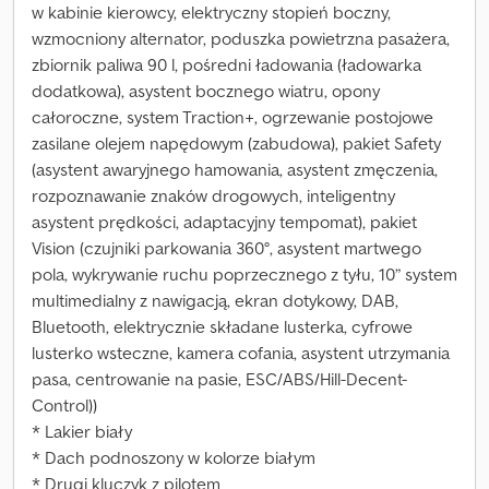
w kabinie kierowcy, elektryczny stopień boczny,
wzmocniony alternator, poduszka powietrzna pasażera,
zbiornik paliwa 90 l, pośredni ładowania (ładowarka
dodatkowa), asystent bocznego wiatru, opony
całoroczne, system Traction+, ogrzewanie postojowe
zasilane olejem napędowym (zabudowa), pakiet Safety
(asystent awaryjnego hamowania, asystent zmęczenia,
rozpoznawanie znaków drogowych, inteligentny
asystent prędkości, adaptacyjny tempomat), pakiet
Vision (czujniki parkowania 360°, asystent martwego
pola, wykrywanie ruchu poprzecznego z tyłu, 10” system
multimedialny z nawigacją, ekran dotykowy, DAB,
Bluetooth, elektrycznie składane lusterka, cyfrowe
lusterko wsteczne, kamera cofania, asystent utrzymania
pasa, centrowanie na pasie, ESC/ABS/Hill-Decent-
Control))
* Lakier biały
* Dach podnoszony w kolorze białym
* Drugi kluczyk z pilotem