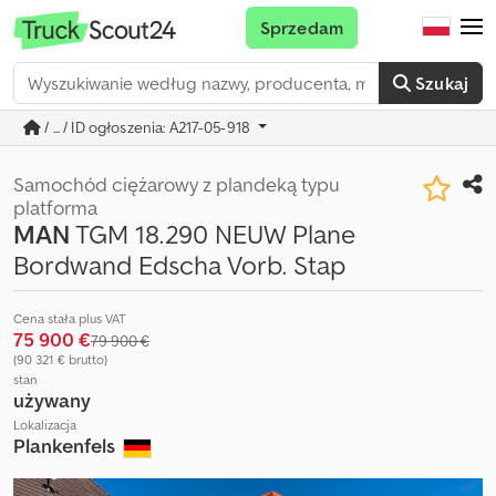
Sprzedam
Szukaj
/ ... / ID ogłoszenia: A217-05-918
Samochód ciężarowy z plandeką typu
platforma
MAN
TGM 18.290 NEUW Plane
Bordwand Edscha Vorb. Stap
Cena stała plus VAT
75 900 €
79 900 €
(90 321 € brutto)
stan
używany
Lokalizacja
Plankenfels