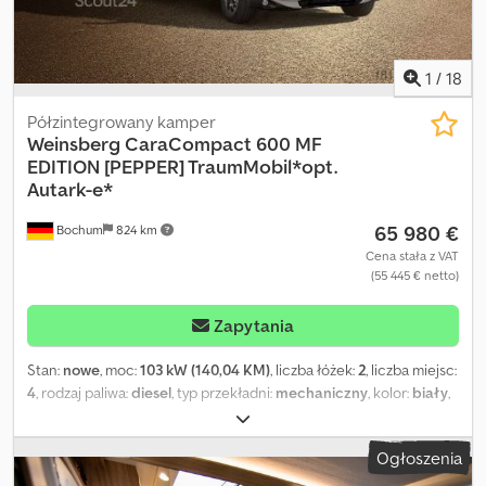
1
/
18
Półzintegrowany kamper
Weinsberg
CaraCompact 600 MF
EDITION [PEPPER] TraumMobil*opt.
Autark-e*
65 980 €
Bochum
824 km
Cena stała z VAT
(55 445 € netto)
Zapytania
Stan:
nowe
, moc:
103 kW (140,04 KM)
, liczba łóżek:
2
, liczba miejsc:
4
, rodzaj paliwa:
diesel
, typ przekładni:
mechaniczny
, kolor:
biały
,
całkowita długość:
6 750 mm
, całkowita szerokość:
2 200 mm
,
całkowita wysokość:
2 800 mm
, konfiguracja osi:
2 osie
, klasa
Ogłoszenia
emisji:
Euro 6
, masa całkowita:
3 500 kg
, masa własna:
2 775 kg
,
masa eksploatacyjna:
2 909 kg
, maksymalna waga ładunku:
591 kg
,