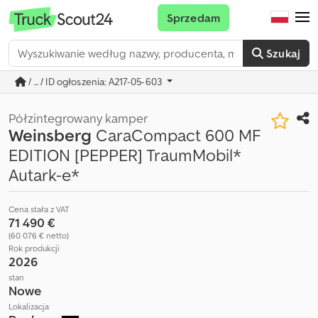
Sprzedam
Szukaj
/ ... / ID ogłoszenia: A217-05-603
Półzintegrowany kamper
Weinsberg
CaraCompact 600 MF
EDITION [PEPPER] TraumMobil*
Autark-e*
Cena stała z VAT
71 490 €
(60 076 € netto)
Rok produkcji
2026
stan
Nowe
Lokalizacja