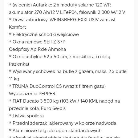
* (w cenie) Autark e: 2 x moduły solarne 120 WP,
akumulator 270 Ah/12 V LiFeP04, falownik 2 000 W/12 V
* Drzwi zabudowy: WEINSBERG EXKLUSIV zamiast
Komfort
* Elektryczne schodki wejściowe
* Okna ramowe SEITZ S7P
Cedpfxsy Ap Rde Ahmoha
* Okno uchylne 52 x 50 cm, z moskitierą i roletą
(łazienka)
* Wysuwany schowek na butle z gazem, maks. 2 x butle
11 kg
* TRUMA DuoControl CS (wraz z filtrem gazu)
Wyposażenie PEPPER:
* FIAT Ducato 3 500 kg (103 kW / 140 KM), napęd na
przednie koła, Euro 6e-bis
* Listwa spoilera
* Przedni zderzak lakierowany w kolorze nadwozia
* Aluminiowe felgi do opon standardowych
* Wysokiej jakości obicie siedzeń dla foteli w kabinie