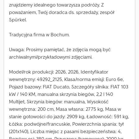
znajdziemy idealnego towarzysza podróży. Z
poważaniem, Twój doradca ds. sprzedaży, zespół
Spürkel.
Tradycyjna firma w Bochum.
Uwaga: Prosimy pamiętać, że zdjęcia mogą być
archiwalnymi/przykładowymi zdjęciami.
Model/rok produkcji: 2026, 2026, Identyfikator
wewnętrzny: 49292_2125, Klasa/norma emisji: Euro 6e,
Pojazd bazowy: FIAT Ducato, Szczegóły silnika: FIAT 103
kW / 140 KM, manualna skrzynia biegów, 2,2 l 140
Multijet, Skrzynia biegów: manualna, Wysokość
wewnętrzna: 200 cm, Masa własna: 2775 kg, Masa w
stanie gotowości do jazdy: 2909 kg, Ładowność: 591 kg,
Łóżka: podwójne/francuskie, Powierzchnia spania: tył
(201x140), Liczba miejsc z pasami bezpieczeństwa: 4,
Rozstaw osi: 380 cm, Przyczepa (hamowana): 2000 kg,