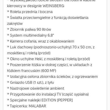
kierowcy w designie WEINSBERG
* Roleta przednia i boczna
* Światła przeciwmgielne z funkcją doświetlania
zakrętów
* Zbiornik paliwa 90 litrów
* System multimedialny 6,8"
* Kamera cofania, wraz z okablowaniem
* Luk dachowy (podnoszono-uchylny) 70 x 50 cm, z
moskitierą i roletą (przód)
* Okno uchylne Heki, z moskitierą i roletą (przód)
* Poszerzenie łóżka w dolnej części, w układach z
łóżkiem francuskim (600 MF)
* Izolacyjna osłona zbiornika ścieków, z ogrzewaniem
* Gniazdo USB (1 szt.), z tyłu
* Nastrojowe oświetlenie ambient
* Przygotowanie do instalacji TV (część sypialna)
* Specjalne naklejki EDITION [PEPPER]
* Tapicerka: MALABAR