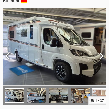
Bochum
1
/
37