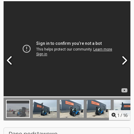
1
/
16
Dane podstawowe