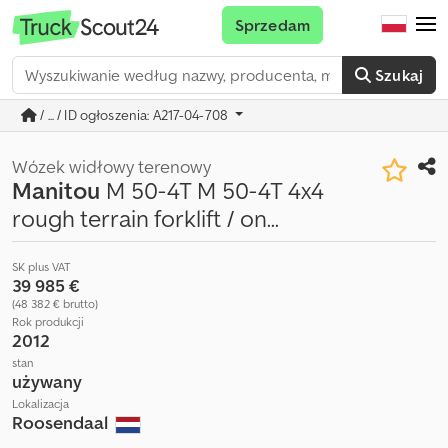
Sprzedam
Szukaj
/ ... / ID ogłoszenia: A217-04-708
Wózek widłowy terenowy
Manitou
M 50-4T M 50-4T 4x4
rough terrain forklift / on...
SK plus VAT
39 985 €
(48 382 € brutto)
Rok produkcji
2012
stan
używany
Lokalizacja
Roosendaal