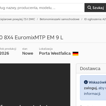
Szukaj
iężarowe powyżej 7,5 t DMC
Betonomieszarki samochodowe
ID ogłoszenia: A
0 8X4 EuromixMTP EM 9 L
Rok produkcji
stan
Lokalizacja
2026
Nowe
Porta Westfalica
Dostawca
Wskazów
zaloguj,
aby 
informacji.