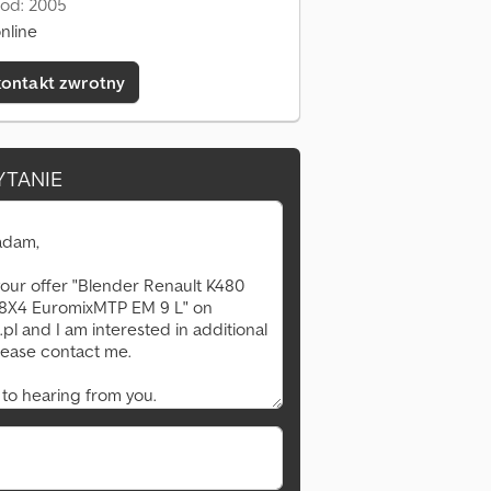
 od: 2005
nline
kontakt zwrotny
YTANIE