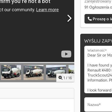
Zarejestrowany
91 Ogłoszenia o
Proszę o 
WYŚLIJ ZAP
Wiadomość*
1
/
16
Nazwa*