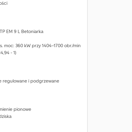
ości
TP EM 9 L Betoniarka
aks. moc: 360 kW przy 1404–1700 obr./min
4,94 - 1)
ie regulowane i podgrzewane
umienie pionowe
dziska