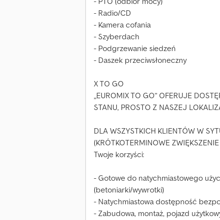
- PTO (odbiór mocy)
- Radio/CD
- Kamera cofania
- Szyberdach
- Podgrzewanie siedzeń
- Daszek przeciwsłoneczny
X TO GO
„EUROMIX TO GO” OFERUJE DOSTĘ
STANU, PROSTO Z NASZEJ LOKALIZ
DLA WSZYSTKICH KLIENTÓW W SY
(KRÓTKOTERMINOWE ZWIĘKSZENIE 
Twoje korzyści:
- Gotowe do natychmiastowego użyc
(betoniarki/wywrotki)
- Natychmiastowa dostępność bezp
- Zabudowa, montaż, pojazd użytkow