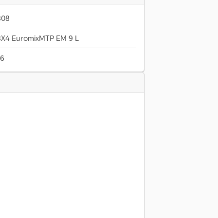
808
8X4 EuromixMTP EM 9 L
26