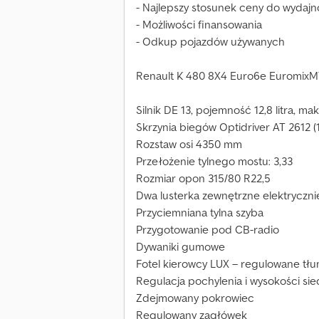
- Najlepszy stosunek ceny do wydajn
- Możliwości finansowania
- Odkup pojazdów używanych
Renault K 480 8X4 Euro6e EuromixM
Silnik DE 13, pojemność 12,8 litra, m
Skrzynia biegów Optidriver AT 2612 (1
Rozstaw osi 4350 mm
Przełożenie tylnego mostu: 3,33
Rozmiar opon 315/80 R22,5
Dwa lusterka zewnętrzne elektryczn
Przyciemniana tylna szyba
Przygotowanie pod CB-radio
Dywaniki gumowe
Fotel kierowcy LUX – regulowane tł
Regulacja pochylenia i wysokości sie
Zdejmowany pokrowiec
Regulowany zagłówek