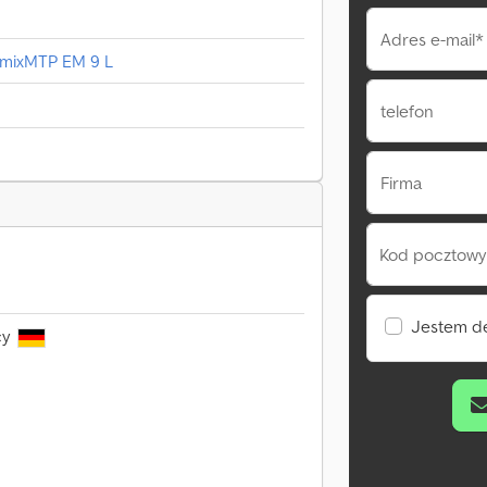
Adres e-mail*
omixMTP EM 9 L
telefon
Firma
Kod pocztowy 
Jestem d
cy