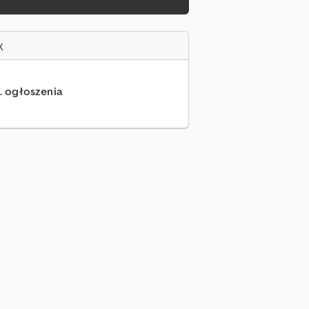
x
.. ogłoszenia