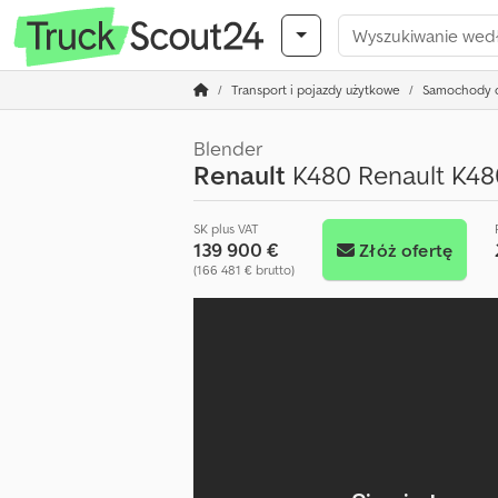
Transport i pojazdy użytkowe
Samochody c
Blender
Renault
K480 Renault K48
SK plus VAT
139 900 €
Złóż ofertę
(166 481 € brutto)