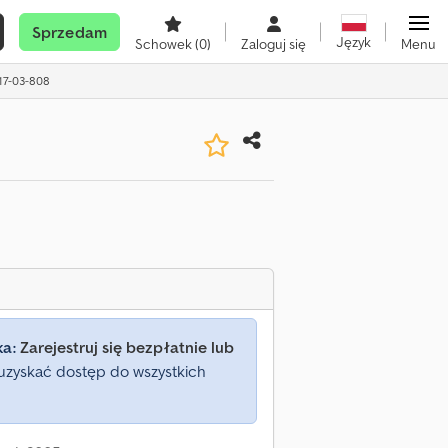
Sprzedam
Język
Schowek
(0)
Zaloguj się
Menu
217-03-808
ka:
Zarejestruj się bezpłatnie lub
uzyskać dostęp do wszystkich