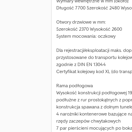
Wymiary wewnętrzne w mm (około):
Długość 7700 Szerokość 2480 Wyso
Otwory drzwiowe w mm:
Szerokość 2370 Wysokość 2600
System mocowania: oczkowy
Dla rejestracji/eksploatacji maks. do
przystosowane do transportu kolej
zgodnie z DIN EN 13044
Certyfikat kolejowy kod XL (do tran
Rama podłogowa
Wysokość konstrukcji podłogowej 19
podłużne z rur prostokątnych z popr
konstrukcja spawana z dolnym tun
4 narożniki kontenerowe bazujące na
rzędy zaczepów chwytakowych
7 par pierścieni mocujących po boka