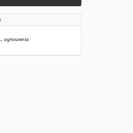
x
... ogłoszenia