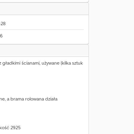
428
26
gładkimi ścianami, używane (kilka sztuk
e, a brama rolowana działa
kość 2925