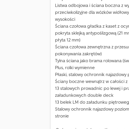
Listwa odbojowa i ściana boczna z w
przeciwkolizyjne dla wózków widłowy
wysokości
Ściana czołowa gładka z kaset z ocy
pokryta sklejką antypoślizgową (21 
płyta 12 mm)
Ściana czołowa zewnętrzna z przesun
pokonywania zakrętów)
Tylna ściana jako brama rolowana (ś
Plus, rolki wymienne
Płaski, stalowy ochronnik najazdowy
Ściany boczne wewnątrz w całości z 
13 stalowych prowadnic po lewej i p
załadunkowych double deck
13 belek LM do załadunku piętrowe
Stalowy ochronnik najazdowy poziomy 
stronie