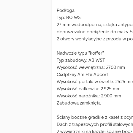
Podłoga
Typ: BO WST
27 mm wodoodporna, sklejka antypoś
dopuszczalne obciążenie do maks. 5
2 otwory wentylacyjne z przodu w p
Nadwozie typu "koffer"
Typ zabudowy: AB WST
Wysokość wewnętrzna: 2700 mm
Csdpfxey Am Efe Apcorf
Wysokość portalu w świetle: 2525 m
Wysokość całkowita: 2.925 mm
Wysokość narożnika: 2.900 mm
Zabudowa zamknięta
Ściany boczne gładkie z kaset z ocy
Dach z trapezowych profili stalowy
2 wywietrzniki na każdej ścianie bocz