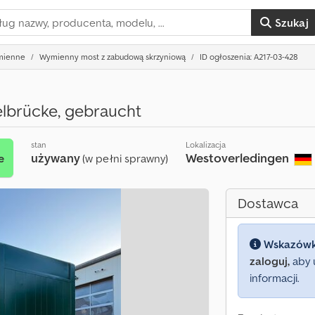
Szukaj
ymienne
Wymienny most z zabudową skrzyniową
ID ogłoszenia: A217-03-428
lbrücke, gebraucht
stan
Lokalizacja
używany
Westoverledingen
e
(w pełni sprawny)
Dostawca
Wskazów
zaloguj,
aby 
informacji.