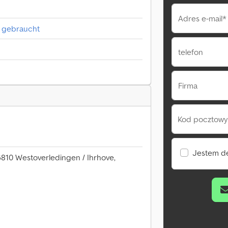
Adres e-mail*
 gebraucht
telefon
Firma
Kod pocztowy 
Jestem d
6810 Westoverledingen / Ihrhove,