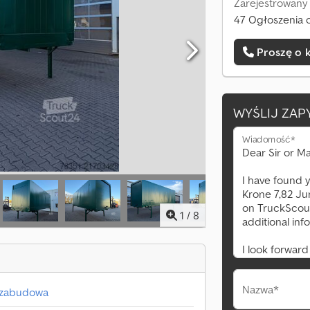
Zarejestrowany
47 Ogłoszenia o
Proszę o 
WYŚLIJ ZAP
Wiadomość*
1
/
8
Nazwa*
 zabudowa