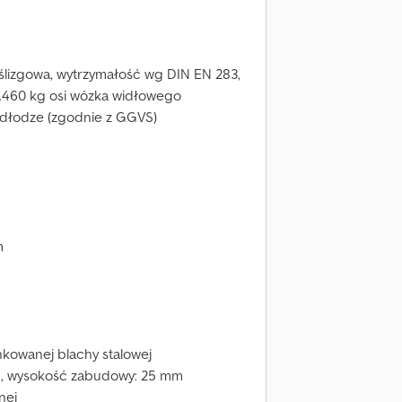
lizgowa, wytrzymałość wg DIN EN 283,
.460 kg osi wózka widłowego
odłodze (zgodnie z GGVS)
m
nkowanej blachy stalowej
ch, wysokość zabudowy: 25 mm
nej