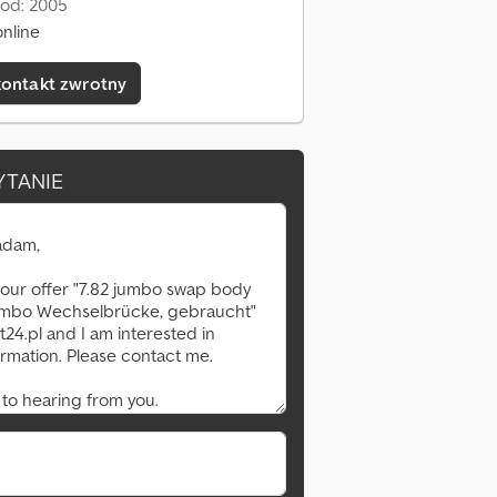
 od: 2005
nline
kontakt zwrotny
YTANIE