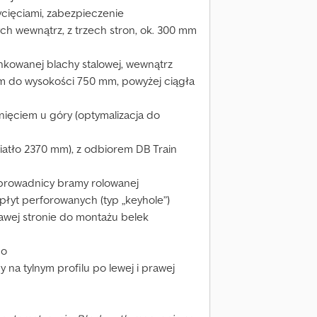
ycięciami, zabezpieczenie
ch wewnątrz, z trzech stron, ok. 300 mm
nkowanej blachy stalowej, wewnątrz
mm do wysokości 750 mm, powyżej ciągła
ięciem u góry (optymalizacja do
wiatło 2370 mm), z odbiorem DB Train
 prowadnicy bramy rolowanej
płyt perforowanych (typ „keyhole”)
rawej stronie do montażu belek
go
na tylnym profilu po lewej i prawej