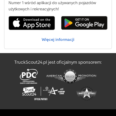
Numer 1 wśród aplikacji do używanych pojazdów
Bezpieczeństwo: ABS SILNIK PRACUJE
użytkowych i rekreacyjnych!
Więcej informacji
TruckScout24.pl jest oficjalnym sponsorem: