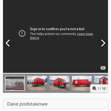
1
/
16
Dane podstawowe