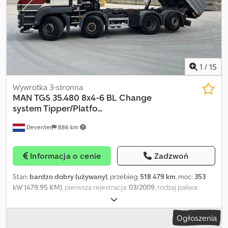
1
/
15
Wywrotka 3-stronna
MAN
TGS 35.480 8x4-6 BL Change
system Tipper/Platfo...
Deventer
886 km
Informacja o cenie
Zadzwoń
Stan:
bardzo dobry (używany)
, przebieg:
518 479 km
, moc:
353
kW (479,95 KM)
, pierwsza rejestracja:
03/2009
, rodzaj paliwa:
diesel
, konfiguracja osi:
8x4
, rozstaw osi:
4 800 mm
, paliwo:
diesel
,
hamulce:
intarder
, kolor:
biały
, kabin kierowcy:
kabina sypialna
,
Ogłoszenia
typ przekładni:
mechaniczny
, liczba biegów:
16
, zawieszenie:
inny
,