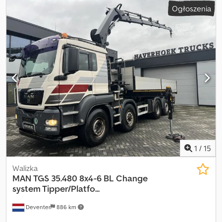
Ogłoszenia
(TÜV):
03/2027
, paliwo:
diesel
, kolor:
czerwony
, typ przekładni:
automatyczny
, klasa emisji:
Euro 3
, całkowita długość:
12 300 mm
,
całkowita szerokość:
3 000 mm
, całkowita wysokość:
4 000 mm
,
Rok budowy:
2008
, godziny pracy:
600 h
, Wyposażenie:
klimatyzacja, ogrzewanie postojowe, zaczep do przyczepy
,
Lotniskowy samochód gaśniczy gotowy do użycia – TÜV do
03/2027 PANTHER Rosenbauer na podwoziu MAN z silnikiem 1000
KM oraz sześciobiegową, w pełni automatyczną skrzynią Allison
Dkodsx Rdyvjpfx Aazor Stan idealny – serwisowany przez
Rosenbauer
1
/
15
Walizka
MAN
TGS 35.480 8x4-6 BL Change
system Tipper/Platfo...
Deventer
886 km