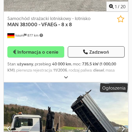
1
/
20
Samochód strażacki lotniskowy - lotnisko
MAN
38.1000 - VFAEG - 8 x 8
Issum
877 km
Informacja o cenie
Zadzwoń
Stan:
używany
, przebieg:
40 000 km
, moc:
735,5 kW (1 000,00
KM)
, pierwsza rejestracja:
11/2006
, rodzaj paliwa:
diesel
, masa
całkowita:
44 000 kg
, konfiguracja osi:
8x8
, kolor:
czerwony
, Rok
budowy:
2006
, Wyposażenie:
airbag, dodatkowe reflektory,
Ogłoszenia
klimatyzacja, napęd na wszystkie koła, ogrzewanie postojowe,
pełna historia serwisowa, wspomaganie układu kierowniczego
,
Lotniskowy samochód gaśniczy, MAN z zabudową Z 8 – firma
ZIEGLER Gotowy do użycia Djdpfew Hk U Sox Aazekr