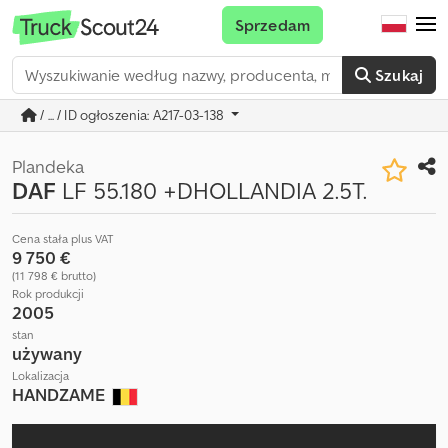
Sprzedam
Szukaj
/ ... / ID ogłoszenia: A217-03-138
Plandeka
DAF
LF 55.180 +DHOLLANDIA 2.5T.
Cena stała plus VAT
9 750 €
(11 798 € brutto)
Rok produkcji
2005
stan
używany
Lokalizacja
HANDZAME