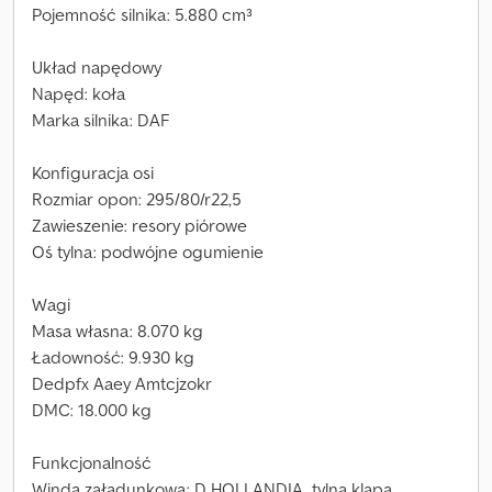
Pojemność silnika: 5.880 cm³
Układ napędowy
Napęd: koła
Marka silnika: DAF
Konfiguracja osi
Rozmiar opon: 295/80/r22,5
Zawieszenie: resory piórowe
Oś tylna: podwójne ogumienie
Wagi
Masa własna: 8.070 kg
Ładowność: 9.930 kg
Dedpfx Aaey Amtcjzokr
DMC: 18.000 kg
Funkcjonalność
Winda załadunkowa: D HOLLANDIA, tylna klapa