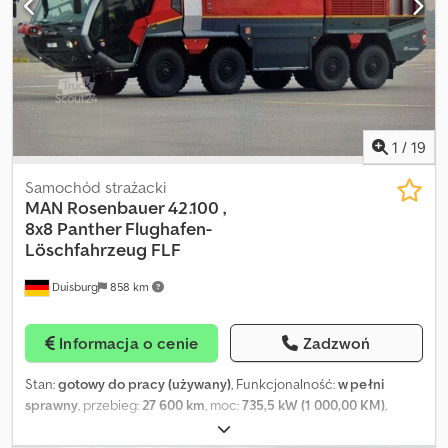
1
/
19
Samochód strażacki
MAN Rosenbauer 42.100 ,
8x8
Panther Flughafen-
Löschfahrzeug FLF
Duisburg
858 km
Informacja o cenie
Zadzwoń
Stan:
gotowy do pracy (używany)
, Funkcjonalność:
w pełni
sprawny
, przebieg:
27 600 km
, moc:
735,5 kW (1 000,00 KM)
,
pierwsza rejestracja:
06/2008
, rodzaj paliwa:
diesel
, masa
całkowita:
32 000 kg
, konfiguracja osi:
8x8
, następna inspekcja