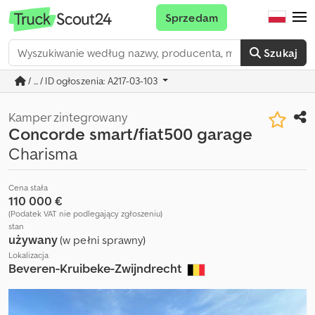
Sprzedam
Szukaj
/ ... / ID ogłoszenia: A217-03-103
Kamper zintegrowany
Concorde smart/fiat500 garage
Charisma
Cena stała
110 000 €
(Podatek VAT nie podlegający zgłoszeniu)
stan
używany
(w pełni sprawny)
Lokalizacja
Beveren-Kruibeke-Zwijndrecht